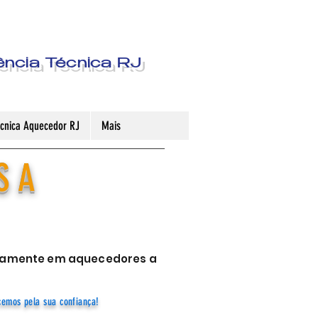
ência Técnica RJ
Técnica Aquecedor RJ
Mais
S A
sivamente em aquecedores a
cemos pela sua confiança!