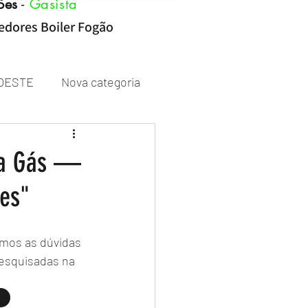
ões
-
Gasista
cedores Boiler Fogão
OESTE
Nova categoria
Rheem
 a Gás —
es"
mos as dúvidas 
esquisadas na 