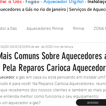
iler a Gás
-
Fogão
-
Aquecedor Digital
-
Instalaç
uecedores a Gás no rio de janeiro | Serviços de Aque
dor a Gás
Aquecedores Rinnai
Rinnai
ZONA 
Aquecedor
ENÇÃO AQUECEDOR
Próximo de Rio de janeiro
6 de abr. de 2025
1 min de leitura
Aquecedor 
 Mais Comuns Sobre Aquecedores
 Pela Reparos Carioca Aquecedor
Zona sul RJ
aquecedor
aquecedores
uecedor
 a gás em casa ou está pensando em instalar um?
eúdo é para você! Na Reparos Carioca Aquecedores, reuni
 que recebemos dos nossos clientes e também as mais p
ra e entenda melhor como funciona o seu equipamento:
a um aquecedor a gás?
acesso