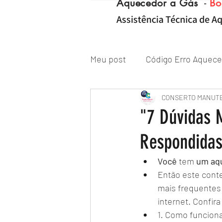
Aquecedor a Gás
-
Bo
Assistência Técnica de Aq
Meu post
Código Erro Aquece
"ZONA NORTE RJ" Conserto|
CONSERTO MANUT
"7 Dúvidas
Respondidas
Reparo de Aquecedor a Gás
Você
 tem 
um
aq
Então este cont
mais frequentes
internet. Confi
1. Como funcion