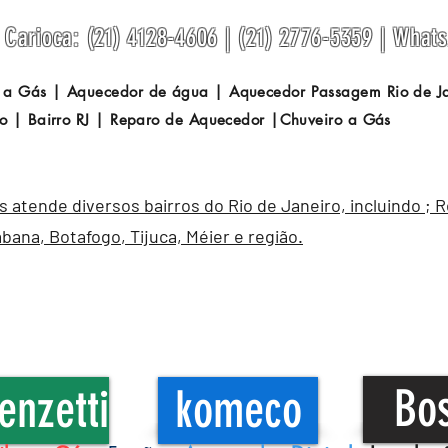
Carioca: (21) 4128-4606 | (21) 2776-5359 | What
 a Gás | Aquecedor de água | Aquecedor Passagem
Rio de 
o | Bairro RJ | Reparo de Aquecedor |Chuveiro a Gás
atende diversos bairros do Rio de Janeiro, incluindo ; 
abana
,
Botafogo
, Tijuca, Méier e região.
Bo
enzetti
komeco