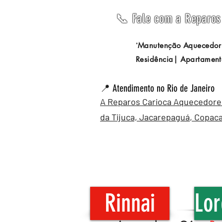
📞 Fale com a Reparos 
Manutenção Aquecedor
"
Residência| Apartament
📍 Atendimento no Rio de Janeiro
A Reparos Carioca Aquecedores 
da Tijuca,
Jacarepaguá
,
Copac
Rinnai
Lor