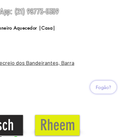
sApp: (21) 98773-5359
Janeiro Aquecedor |Casa|
Recreio dos Bandeirantes, Barra
Fogão?
sch
Rheem