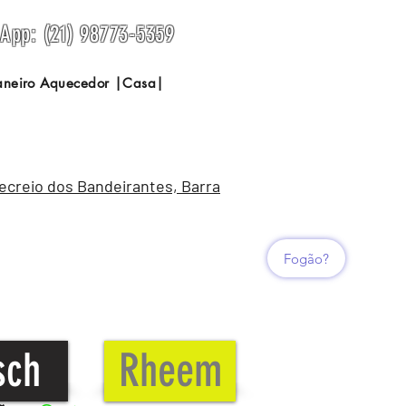
sApp: (21) 98773-5359
Janeiro Aquecedor |Casa|
Recreio dos Bandeirantes, Barra
Fogão?
sch
Rheem