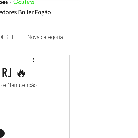
ões
-
Gasista
cedores Boiler Fogão
OESTE
Nova categoria
Rheem
á RJ 🔥
ão e Manutenção