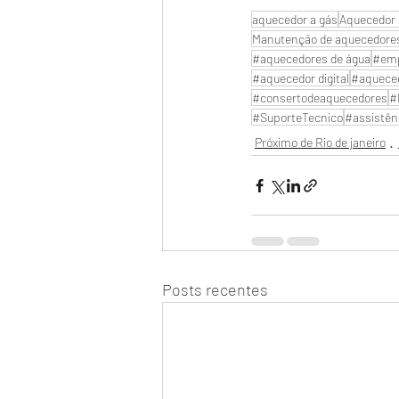
aquecedor a gás
Aquecedor 
Manutenção de aquecedore
#aquecedores de água
#emp
#aquecedor digital
#aquece
#consertodeaquecedores
#
#SuporteTecnico
#assistên
Próximo de Rio de janeiro
Posts recentes