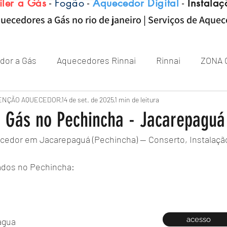
iler a Gás
-
Fogão
-
Aquecedor Digital
-
Instalaç
uecedores a Gás no rio de janeiro | Serviços de Aque
dor a Gás
Aquecedores Rinnai
Rinnai
ZONA 
Aquecedor
ENÇÃO AQUECEDOR
Próximo de Rio de janeiro
14 de set. de 2025
1 min de leitura
Aquecedor 
 Gás no Pechincha - Jacarepagu
cedor em Jacarepaguá (Pechincha) — Conserto, Instalaç
Zona sul RJ
aquecedor
aquecedores
tados no Pechincha:
acesso
água