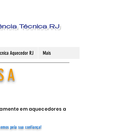
ência Técnica RJ
Técnica Aquecedor RJ
Mais
S A
sivamente em aquecedores a
cemos pela sua confiança!