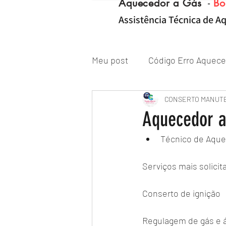
Aquecedor a Gás
-
Bo
Assistência Técnica de Aq
Meu post
Código Erro Aquece
"ZONA NORTE RJ" Conserto|
CONSERTO MANUT
Aquecedor a
Técnico de Aque
Reparo de Aquecedor a Gás
Serviços mais solici
Conserto de ignição
Regulagem de gás e 