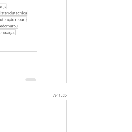
urgy
istenciatecnica
utenção reparo
edorparou
oresagas
Ver tudo