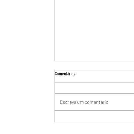
Comentários
Escreva um comentário
Manutenção de Aquecedor a Gás Rinnai
na Barra da Tijuca - Especializada no RJ
🔥