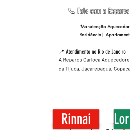
📞 Fale com a Reparos 
Manutenção Aquecedor
"
Residência| Apartament
📍 Atendimento no Rio de Janeiro
A Reparos Carioca Aquecedores 
da Tijuca,
Jacarepaguá
,
Copac
Rinnai
Lor