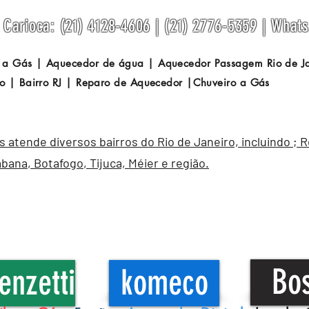
Carioca: (21) 4128-4606 | (21) 2776-5359 | What
 a Gás | Aquecedor de água | Aquecedor Passagem
Rio de 
o | Bairro RJ | Reparo de Aquecedor |Chuveiro a Gás
atende diversos bairros do Rio de Janeiro, incluindo ; 
abana
,
Botafogo
, Tijuca, Méier e região.
Bo
enzetti
komeco