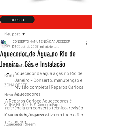
acesso
Post
Meu post
CONSERTO MANUTENÇÃO AQUECEDOR
Meu post
25 de out. de 2025
1 min de leitura
Aquecedor de Água no Rio de
Código Erro Aquecedor a Gás
Janeiro - Gás e Instalação
Aquecedores Rinnai
Aquecedor de água a gás no Rio de 
Rinnai
Janeiro – Conserto, manutenção e 
ZONA OESTE
revisão completa | Reparos Carioca 
Aquecedores
Nova categoria
A Reparos Carioca Aquecedores é 
"ZONA NORTE RJ" Conserto|Aquecedor
referência em conserto técnico, revisão 
Próximo de Rio de janeiro
e manutenção preventiva em todo o Rio 
de Janeiro.
Aquecedor Rheem