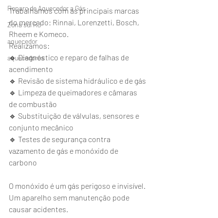
Reparo de Aquecedor a Gás
Trabalhamos com as principais marcas 
do mercado: Rinnai, Lorenzetti, Bosch, 
Zona sul RJ
Rheem e Komeco.
aquecedor
Realizamos:
🔹 Diagnóstico e reparo de falhas de 
aquecedores
acendimento
🔹 Revisão de sistema hidráulico e de gás
🔹 Limpeza de queimadores e câmaras 
de combustão
🔹 Substituição de válvulas, sensores e 
conjunto mecânico
🔹 Testes de segurança contra 
vazamento de gás e monóxido de 
carbono
O monóxido é um gás perigoso e invisível. 
Um aparelho sem manutenção pode 
causar acidentes.