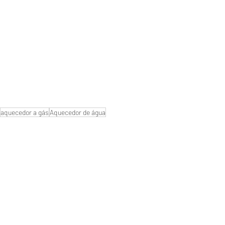
aquecedor a gás
Aquecedor de água
conserto de aquecedor
gás natural
manutenção de aquecedores
naturgy
Manutenção de aquecedores
instalação aquecedor
#Aquecedornaofunciona
#Aquecedornovoparou
#Assistenciatecnica
#aquecedores de água
#empresa de aquecedores
#qualmelhoraquecedor?
#Autorizada
#serviço de manutenção reparo
#aquecedor digital
#aquecedor
#troqueiaspilhas
#aquecedores a gás
#conserto de aquecedores
#aquecedorparou
#consertodeaquecedores