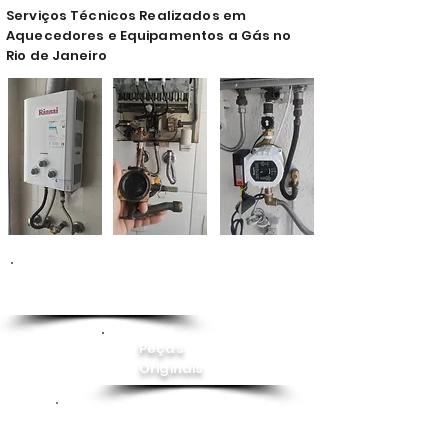
Serviços Técnicos Realizados em
Aquecedores e Equipamentos a Gás no
Rio de Janeiro
Conserto de
Aquecedor
Peças
Originais
Instalação
Pressurizador