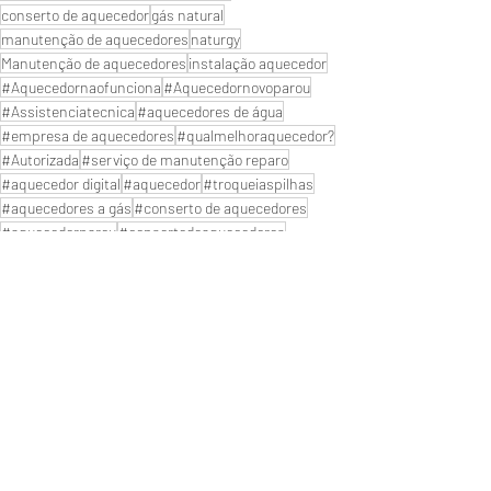
conserto de aquecedor
gás natural
manutenção de aquecedores
naturgy
Manutenção de aquecedores
instalação aquecedor
#Aquecedornaofunciona
#Aquecedornovoparou
#Assistenciatecnica
#aquecedores de água
#empresa de aquecedores
#qualmelhoraquecedor?
#Autorizada
#serviço de manutenção reparo
#aquecedor digital
#aquecedor
#troqueiaspilhas
#aquecedores a gás
#conserto de aquecedores
#aquecedorparou
#consertodeaquecedores
#Manutençãodeaquecedor
#Aquecedor
#lojadeaquecedor
#servicodeaquecedoresagas
#SuporteTecnico
#assistência técnica
rinnai
Próximo de Rio de janeiro
Reparo de Aquecedor a Gás
"ZONA NORTE RJ" Conserto|Aquecedor