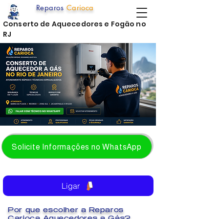
Reparos
Carioca
Conserto de Aquecedores e Fogão no
RJ
Solicite Informações no WhatsApp
Ligar
Por que escolher a Reparos