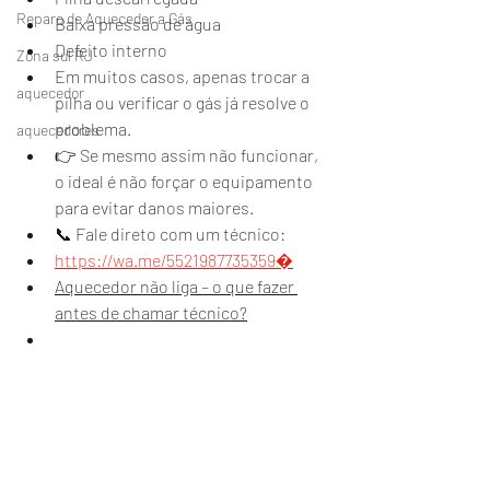
Reparo de Aquecedor a Gás
Baixa pressão de água
Defeito interno
Zona sul RJ
Em muitos casos, apenas trocar a 
aquecedor
pilha ou verificar o gás já resolve o 
problema.
aquecedores
👉 Se mesmo assim não funcionar, 
o ideal é não forçar o equipamento 
para evitar danos maiores.
📞 Fale direto com um técnico:
https://wa.me/5521987735359⁠�
Aquecedor não liga – o que fazer 
antes de chamar técnico?