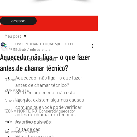
acesso
Post
Meu post
CONSERTO MANUTENÇÃO AQUECEDOR
Meu post
22 de abr.
1 min de leitura
Aquecedor não liga – o que fazer
Código Erro Aquecedor a Gás
antes de chamar técnico?
Aquecedores Rinnai
Aquecedor não liga – o que fazer 
Rinnai
antes de chamar técnico?
ZONA OESTE
Se o seu aquecedor não está 
ligando, existem algumas causas 
Nova categoria
comuns que você pode verificar 
"ZONA NORTE RJ" Conserto|Aquecedor
antes de chamar um técnico.
Próximo de Rio de janeiro
As principais são:
Falta de gás
Aquecedor Rheem
Pilha descarregada