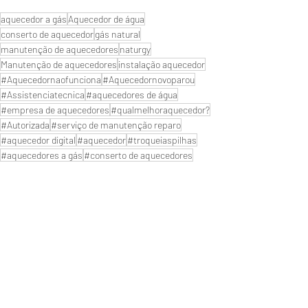
aquecedor a gás
Aquecedor de água
conserto de aquecedor
gás natural
manutenção de aquecedores
naturgy
Manutenção de aquecedores
instalação aquecedor
#Aquecedornaofunciona
#Aquecedornovoparou
#Assistenciatecnica
#aquecedores de água
#empresa de aquecedores
#qualmelhoraquecedor?
#Autorizada
#serviço de manutenção reparo
#aquecedor digital
#aquecedor
#troqueiaspilhas
#aquecedores a gás
#conserto de aquecedores
#aquecedorparou
#consertodeaquecedores
#Manutençãodeaquecedor
#Aquecedor
#lojadeaquecedor
#servicodeaquecedoresagas
#SuporteTecnico
#assistência técnica
#reparodeaquecedor
Próximo de Rio de janeiro
Reparo de Aquecedor a Gás