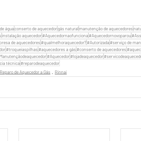
de água
conserto de aquecedor
gás natural
manutenção de aquecedores
nat
s
instalação aquecedor
#Aquecedornaofunciona
#Aquecedornovoparou
#Ass
resa de aquecedores
#qualmelhoraquecedor?
#Autorizada
#serviço de man
dor
#troqueiaspilhas
#aquecedores a gás
#conserto de aquecedores
#aquec
Manutençãodeaquecedor
#Aquecedor
#lojadeaquecedor
#servicodeaqueced
cia técnica
#reparodeaquecedor
Reparo de Aquecedor a Gás
Rinnai