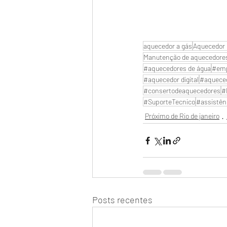
aquecedor a gás
Aquecedor 
Manutenção de aquecedore
#aquecedores de água
#emp
#aquecedor digital
#aquece
#consertodeaquecedores
#
#SuporteTecnico
#assistên
Próximo de Rio de janeiro
Posts recentes