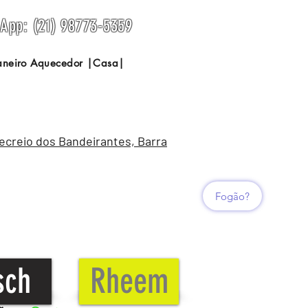
sApp: (21) 98773-5359
Janeiro Aquecedor |Casa|
Recreio dos Bandeirantes, Barra
Fogão?
sch
Rheem