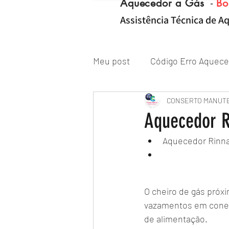
Aquecedor a Gás
-
Bo
Assistência Técnica de Aq
Meu post
Código Erro Aquece
"ZONA NORTE RJ" Conserto|
CONSERTO MANUT
Aquecedor R
Aquecedor Rinna
Reparo de Aquecedor a Gás
O cheiro de gás próx
vazamentos em conexõ
de alimentação.