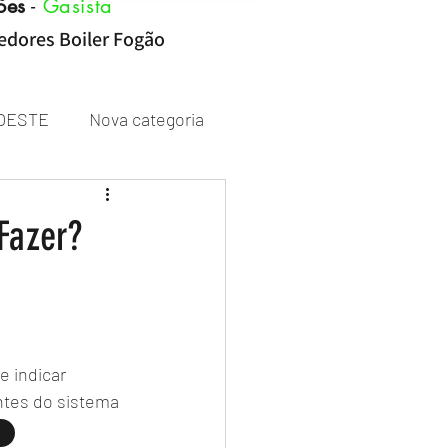
ões
-
Gasista
cedores Boiler Fogão
OESTE
Nova categoria
Rheem
Fazer?
 indicar 
tes do sistema 