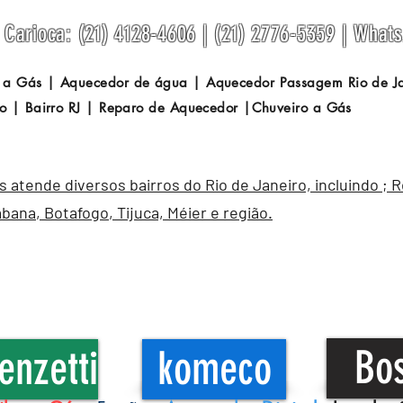
Carioca: (21) 4128-4606 | (21) 2776-5359 | What
 a Gás | Aquecedor de água | Aquecedor Passagem
Rio de 
o | Bairro RJ | Reparo de Aquecedor |Chuveiro a Gás
atende diversos bairros do Rio de Janeiro, incluindo ; 
abana
,
Botafogo
, Tijuca, Méier e região.
Bo
enzetti
komeco