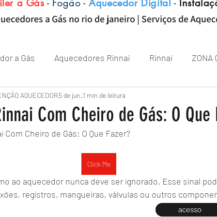
iler a Gás
-
Fogão
-
Aquecedor Digital
-
Instalaç
uecedores a Gás no rio de janeiro | Serviços de Aque
dor a Gás
Aquecedores Rinnai
Rinnai
ZONA 
Aquecedor
ENÇÃO AQUECEDOR
Próximo de Rio de janeiro
5 de jun.
1 min de leitura
Aquecedor 
innai Com Cheiro de Gás: O Que 
i Com Cheiro de Gás: O Que Fazer?
Zona sul RJ
aquecedor
aquecedores
Click Me
imo ao aquecedor nunca deve ser ignorado. Esse sinal pode
es, registros, mangueiras, válvulas ou outros componen
acesso