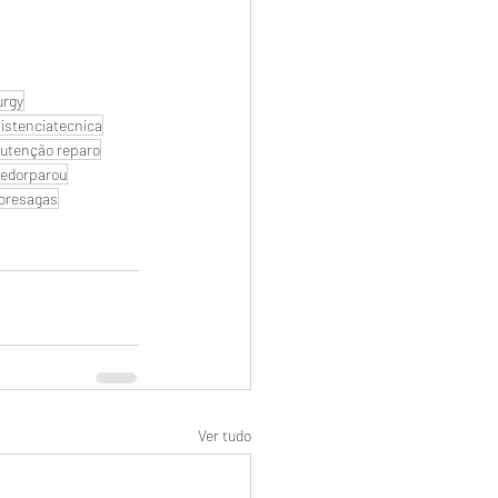
urgy
istenciatecnica
utenção reparo
edorparou
oresagas
Ver tudo