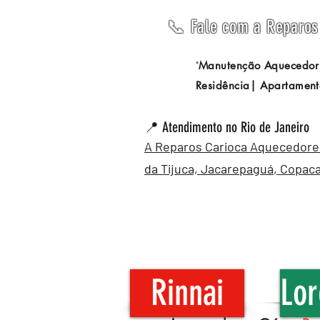
📞 Fale com a Reparos 
Manutenção Aquecedor
"
Residência| Apartament
📍 Atendimento no Rio de Janeiro
A Reparos Carioca Aquecedores 
da Tijuca,
Jacarepaguá
,
Copac
Rinnai
Lor