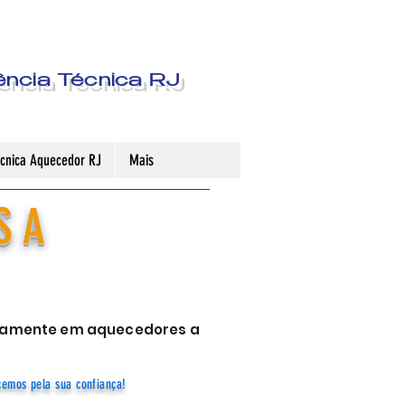
ência Técnica RJ
Técnica Aquecedor RJ
Mais
S A
sivamente em aquecedores a
cemos pela sua confiança!