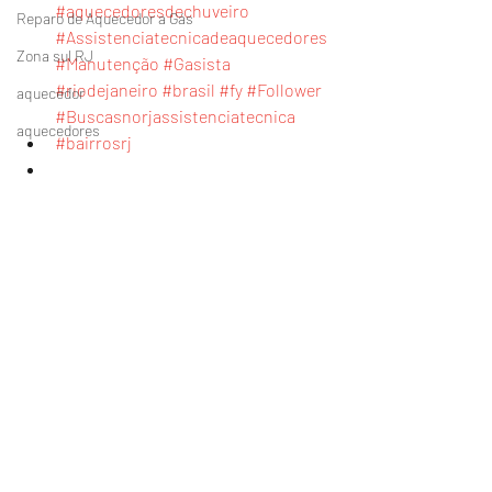
#aquecedoresdechuveiro
Reparo de Aquecedor a Gás
#Assistenciatecnicadeaquecedores
Zona sul RJ
#Manutenção
#Gasista
#riodejaneiro
#brasil
#fy
#Follower
aquecedor
#Buscasnorjassistenciatecnica
aquecedores
#bairrosrj