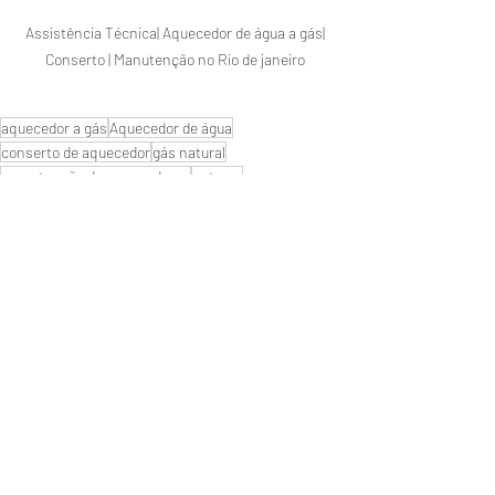
Assistência Técnica| Aquecedor de água a gás| 
Conserto | Manutenção no Rio de janeiro 
aquecedor a gás
Aquecedor de água
conserto de aquecedor
gás natural
manutenção de aquecedores
naturgy
Manutenção de aquecedores
instalação aquecedor
Rheem
Rinnai
ZONA OESTE
Nova categoria
Posts recentes
Ver tudo