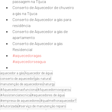
passagem na Tijuca
Conserto de Aquecedor de chuveiro 
a gás na Tijuca
Conserto de Aquecedor a gás para 
residência 
Conserto de Aquecedor a gás de 
apartamento
Conserto de Aquecedor a gás 
Residencial 
#aquecedoragas
#aquecedorseagua
aquecedor a gás
Aquecedor de água
conserto de aquecedor
gás natural
manutenção de aquecedores
naturgy
#Aquecedornaofunciona
#Aquecedornovoparou
#Assistenciatecnica
#aquecedores de água
#empresa de aquecedores
#qualmelhoraquecedor?
#Autorizada
#serviço de manutenção reparo
#aquecedor digital
#aquecedor
#troqueiaspilhas