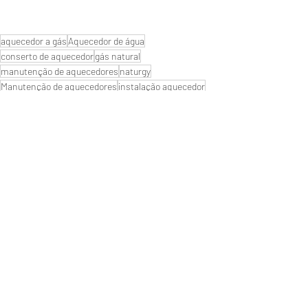
aquecedor a gás
Aquecedor de água
conserto de aquecedor
gás natural
manutenção de aquecedores
naturgy
Manutenção de aquecedores
instalação aquecedor
#Aquecedornaofunciona
#Aquecedornovoparou
#Assistenciatecnica
#aquecedores de água
#empresa de aquecedores
#qualmelhoraquecedor?
#Autorizada
#serviço de manutenção reparo
#aquecedor digital
#aquecedor
#troqueiaspilhas
#aquecedores a gás
#conserto de aquecedores
#aquecedorparou
#consertodeaquecedores
#Manutençãodeaquecedor
#Aquecedor
#lojadeaquecedor
#servicodeaquecedoresagas
#SuporteTecnico
#assistência técnica
rinnai
Próximo de Rio de janeiro
Reparo de Aquecedor a Gás
"ZONA NORTE RJ" Conserto|Aquecedor