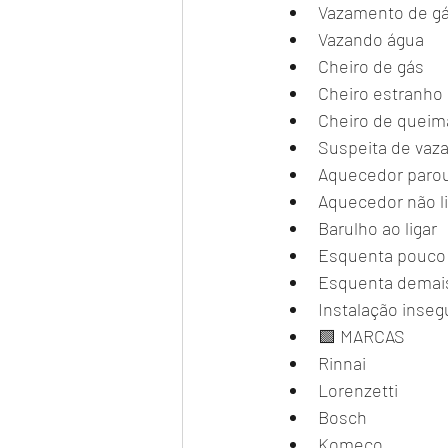
Vazamento de g
Vazando água
Cheiro de gás
Cheiro estranho 
Cheiro de quei
Suspeita de vaz
Aquecedor paro
Aquecedor não l
Barulho ao ligar
Esquenta pouco
Esquenta demai
Instalação inseg
🟩 MARCAS
Rinnai
Lorenzetti
Bosch
Komeco