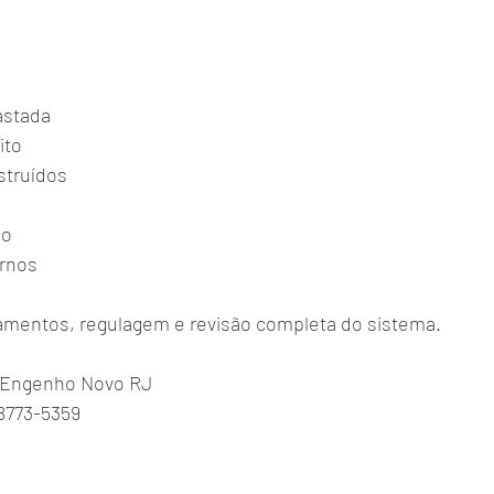
stada
ito
struídos
do
rnos
amentos, regulagem e revisão completa do sistema.
 Engenho Novo RJ
8773-5359