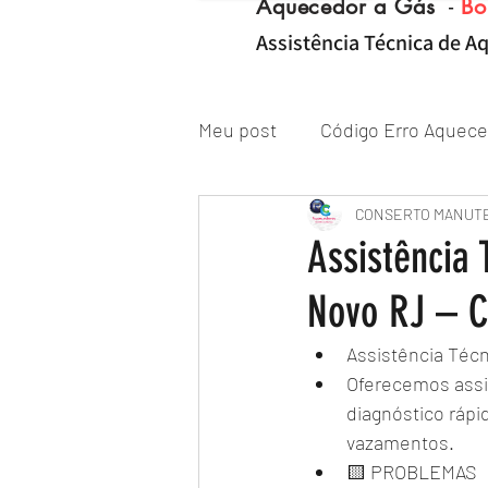
Aquecedor a Gás
-
Bo
Assistência Técnica de Aq
Meu post
Código Erro Aquece
"ZONA NORTE RJ" Conserto|
CONSERTO MANUT
Assistência
Novo RJ – C
Reparo de Aquecedor a Gás
Assistência Téc
Oferecemos assi
diagnóstico rápi
vazamentos.
🟨 PROBLEMAS