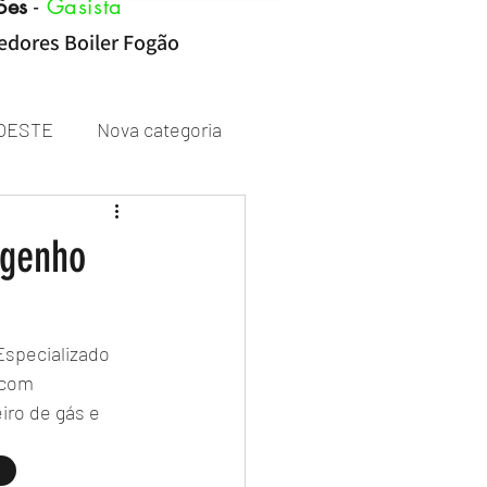
ões
-
Gasista
cedores Boiler Fogão
OESTE
Nova categoria
Rheem
ngenho
Especializado
 com 
ro de gás e 