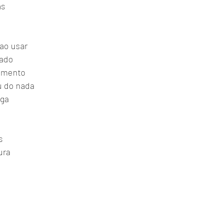
ás
ao usar
mado
amento
u do nada
iga
s
ura