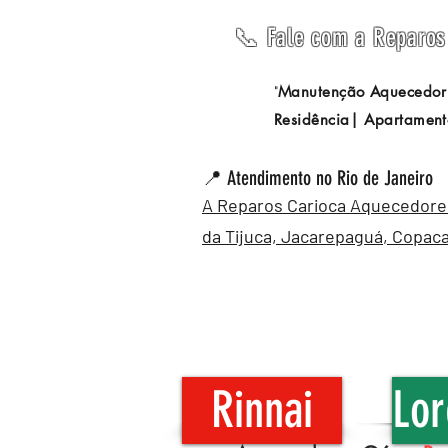
📞 Fale com a Reparos 
Manutenção Aquecedor
"
Residência| Apartament
📍 Atendimento no Rio de Janeiro
A Reparos Carioca Aquecedores 
da Tijuca,
Jacarepaguá
,
Copac
Rinnai
Lor