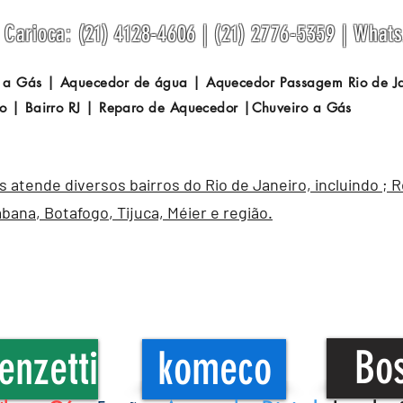
Carioca: (21) 4128-4606 | (21) 2776-5359 | What
 a Gás | Aquecedor de água | Aquecedor Passagem
Rio de 
o | Bairro RJ | Reparo de Aquecedor |Chuveiro a Gás
atende diversos bairros do Rio de Janeiro, incluindo ; 
abana
,
Botafogo
, Tijuca, Méier e região.
Bo
enzetti
komeco