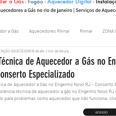
iler a Gás
-
Fogão
-
Aquecedor Digital
-
Instalaç
uecedores a Gás no rio de janeiro | Serviços de Aque
dor a Gás
Aquecedores Rinnai
Rinnai
ZONA 
Aquecedor
ENÇÃO AQUECEDOR
Próximo de Rio de janeiro
16 de abr.
1 min de leitura
Aquecedor 
 Técnica de Aquecedor a Gás no E
onserto Especializado
Zona sul RJ
aquecedor
aquecedores
nica de Aquecedor a Gás no Engenho Novo RJ – Conserto 
stência técnica de aquecedor a gás no Engenho Novo RJ
do para problemas como aquecedor que não funciona, chei
acesso