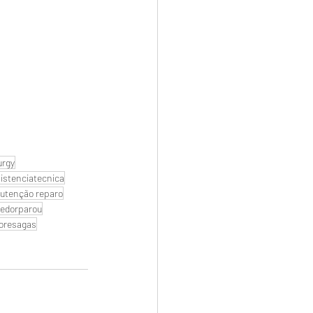
urgy
istenciatecnica
utenção reparo
edorparou
oresagas