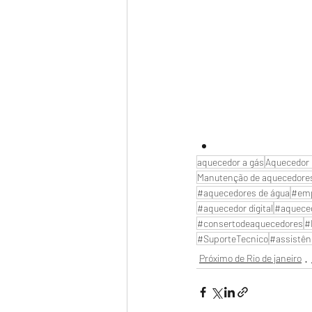
aquecedor a gás
Aquecedor 
Manutenção de aquecedore
#aquecedores de água
#emp
#aquecedor digital
#aquece
#consertodeaquecedores
#
#SuporteTecnico
#assistên
Próximo de Rio de janeiro