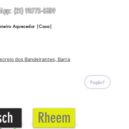
sApp: (21) 98773-5359
Janeiro Aquecedor |Casa|
Recreio dos Bandeirantes, Barra
Fogão?
sch
Rheem