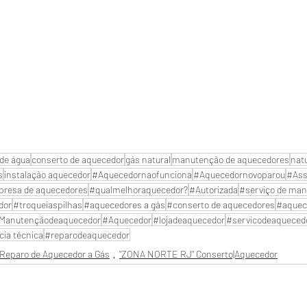
de água
conserto de aquecedor
gás natural
manutenção de aquecedores
nat
s
instalação aquecedor
#Aquecedornaofunciona
#Aquecedornovoparou
#Ass
resa de aquecedores
#qualmelhoraquecedor?
#Autorizada
#serviço de man
dor
#troqueiaspilhas
#aquecedores a gás
#conserto de aquecedores
#aquec
Manutençãodeaquecedor
#Aquecedor
#lojadeaquecedor
#servicodeaqueced
cia técnica
#reparodeaquecedor
Reparo de Aquecedor a Gás
"ZONA NORTE RJ" Conserto|Aquecedor