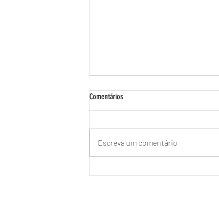
Comentários
Escreva um comentário
Manutenção de Aquecedor a Gás Rinnai
na Barra da Tijuca - Especializada no RJ
🔥