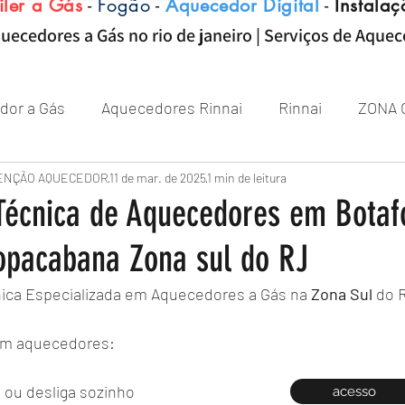
iler a Gás
-
Fogão
-
Aquecedor Digital
-
Instalaç
uecedores a Gás no rio de janeiro | Serviços de Aque
dor a Gás
Aquecedores Rinnai
Rinnai
ZONA 
Aquecedor
ENÇÃO AQUECEDOR
Próximo de Rio de janeiro
11 de mar. de 2025
1 min de leitura
Aquecedor 
 Técnica de Aquecedores em Botaf
pacabana Zona sul do RJ
Zona sul RJ
aquecedor
aquecedores
nica Especializada em Aquecedores a Gás na 
Zona
Sul
 do 
m aquecedores:
 ou desliga sozinho
acesso