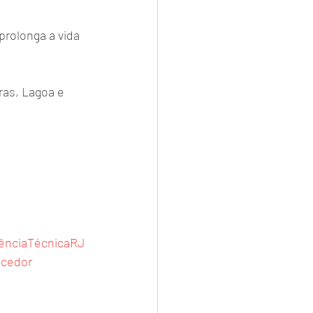
rolonga a vida 
as, Lagoa e 
ênciaTécnicaRJ
cedor