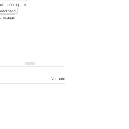
utenção reparo
edorparou
oresagas
Ver tudo