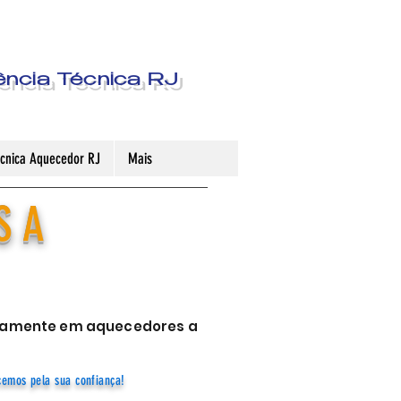
ência Técnica RJ
Técnica Aquecedor RJ
Mais
S A
sivamente em aquecedores a
cemos pela sua confiança!