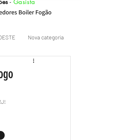
ões
-
Gasista
cedores Boiler Fogão
OESTE
Nova categoria
Rheem
ogo
RJ!