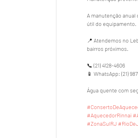
A manutenção anual d
útil do equipamento.
📍 Atendemos no Lebl
bairros próximos.
📞 (21) 4128-4606
📱 WhatsApp: (21) 98
Água quente com segu
#ConsertoDeAquece
#AquecedorRinnai
#
#ZonaSulRJ
#RioDeJ