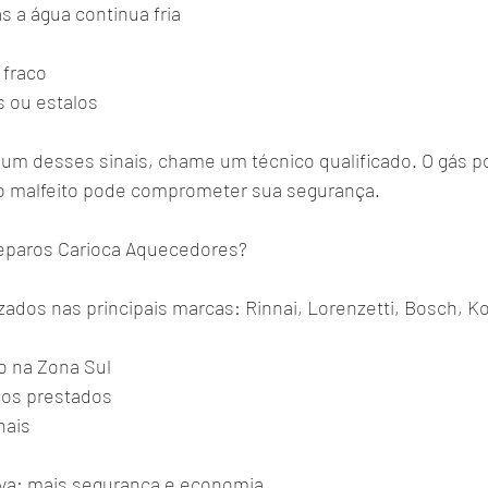
a água continua fria
 fraco
 ou estalos
um desses sinais, chame um técnico qualificado. O gás p
ro malfeito pode comprometer sua segurança.
Reparos Carioca Aquecedores?
zados nas principais marcas: Rinnai, Lorenzetti, Bosch, 
o na Zona Sul
ços prestados
nais
va: mais segurança e economia