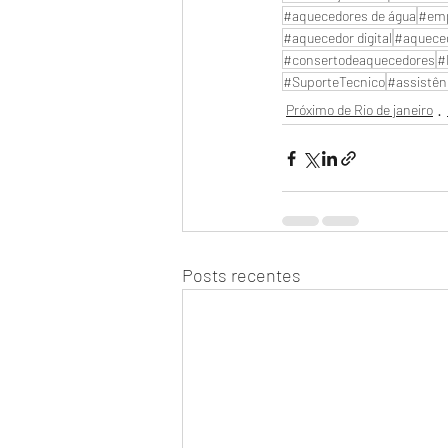
#aquecedores de água
#emp
#aquecedor digital
#aquece
#consertodeaquecedores
#
#SuporteTecnico
#assistên
Próximo de Rio de janeiro
Posts recentes