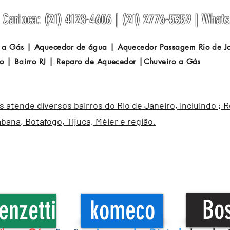
Carioca: (21) 4128-4606 | (21) 2776-5359 | What
 a Gás | Aquecedor de água | Aquecedor Passagem
Rio de 
o | Bairro RJ | Reparo de Aquecedor |Chuveiro a Gás
atende diversos bairros do Rio de Janeiro, incluindo ; 
abana
,
Botafogo
, Tijuca, Méier e região.
Bo
enzetti
komeco