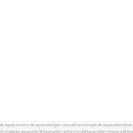
de água
conserto de aquecedor
gás natural
manutenção de aquecedores
nat
s
instalação aquecedor
#Aquecedornaofunciona
#Aquecedornovoparou
#Ass