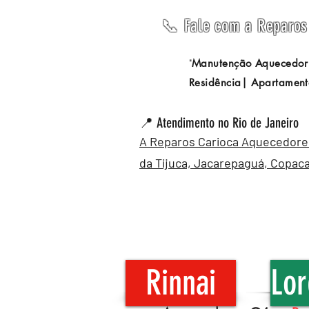
📞 Fale com a Reparos 
Manutenção Aquecedor
"
Residência| Apartament
📍 Atendimento no Rio de Janeiro
A Reparos Carioca Aquecedores 
da Tijuca,
Jacarepaguá
,
Copac
Rinnai
Lor