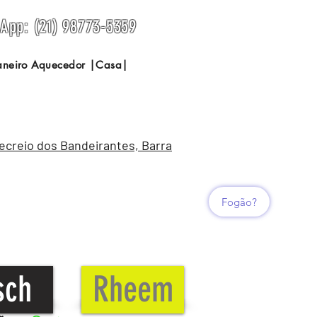
sApp: (21) 98773-5359
Janeiro Aquecedor |Casa|
Recreio dos Bandeirantes, Barra
Fogão?
sch
Rheem