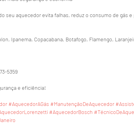
o seu aquecedor evita falhas, reduz o consumo de gás e p
on, Ipanema, Copacabana, Botafogo, Flamengo, Laranjeir
773-5359
rança e eficiência!
dor
#AquecedorAGás
#ManutençãoDeAquecedor
#Assist
AquecedorLorenzetti
#AquecedorBosch
#TécnicoDeAque
aneiro