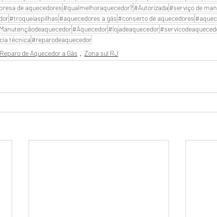
resa de aquecedores
#qualmelhoraquecedor?
#Autorizada
#serviço de man
dor
#troqueiaspilhas
#aquecedores a gás
#conserto de aquecedores
#aquec
Manutençãodeaquecedor
#Aquecedor
#lojadeaquecedor
#servicodeaqueced
cia técnica
#reparodeaquecedor
Reparo de Aquecedor a Gás
Zona sul RJ