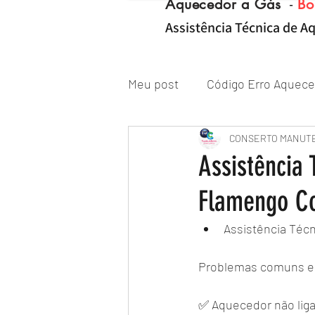
Aquecedor a Gás
-
Bo
Assistência Técnica de Aq
Meu post
Código Erro Aquece
"ZONA NORTE RJ" Conserto|
CONSERTO MANUT
Assistência
Flamengo Co
Reparo de Aquecedor a Gás
Assistência Téc
Problemas comuns e
✅ Aquecedor não liga