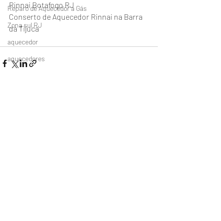
Rinnai Botafogo RJ 
Reparo de Aquecedor a Gás
Conserto de Aquecedor Rinnai na Barra 
Zona sul RJ
da Tijuca 
aquecedor
aquecedores
Posts recentes
Ver tudo