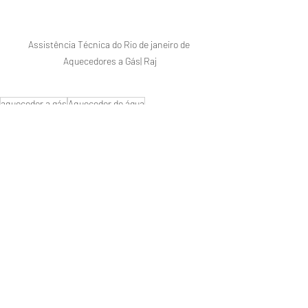
Assistência Técnica do Rio de janeiro de 
Aquecedores a Gás| Raj
aquecedor a gás
Aquecedor de água
conserto de aquecedor
gás natural
manutenção de aquecedores
naturgy
Manutenção de aquecedores
instalação aquecedor
Rheem
Próximo de Rio de janeiro
Posts recentes
Ver tudo