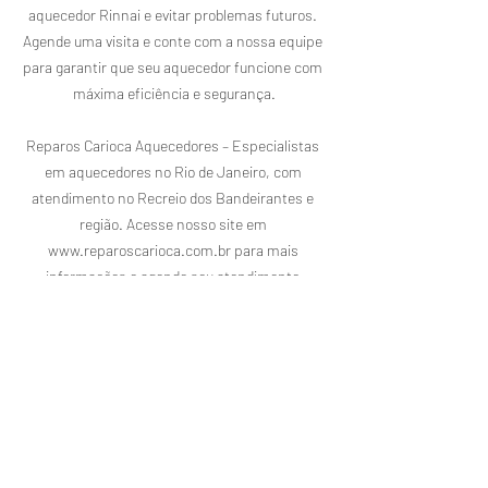
aquecedor Rinnai e evitar problemas futuros. 
Agende uma visita e conte com a nossa equipe 
para garantir que seu aquecedor funcione com 
máxima eficiência e segurança.

Reparos Carioca Aquecedores – Especialistas 
em aquecedores no Rio de Janeiro, com 
atendimento no Recreio dos Bandeirantes e 
região. Acesse nosso site em 
www.reparoscarioca.com.br para mais 
informações e agende seu atendimento.

---

#AssistênciaTécnicaRinnai
#AquecedoresRinnai
#ManutençãoRinnai
#ReparosAquecedores
#RinnaiRJ
#RecreioDosBandeirantes
#AquecedoresRio