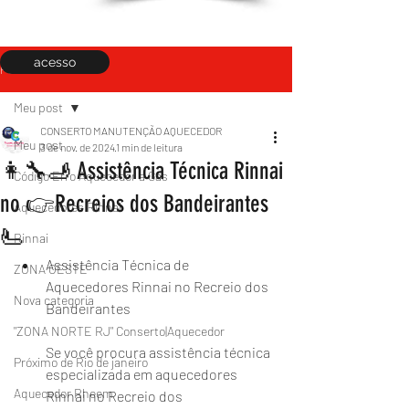
acesso
Post
Meu post
CONSERTO MANUTENÇÃO AQUECEDOR
Meu post
3 de nov. de 2024
1 min de leitura
👩‍🔧🫸 Assistência Técnica Rinnai
Código Erro Aquecedor a Gás
no 👉Recreios dos Bandeirantes
Aquecedores Rinnai
🫷
Rinnai
Assistência Técnica de 
ZONA OESTE
Aquecedores Rinnai no Recreio dos 
Nova categoria
Bandeirantes
"ZONA NORTE RJ" Conserto|Aquecedor
Se você procura assistência técnica 
Próximo de Rio de janeiro
especializada em aquecedores 
Aquecedor Rheem
Rinnai no Recreio dos 