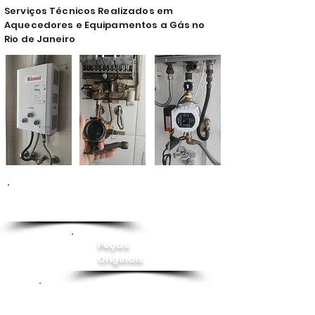
Serviços Técnicos Realizados em
Aquecedores e Equipamentos a Gás no
Rio de Janeiro
Conserto de
Aquecedor
Peças
Originais
Instalação
Pressurizador