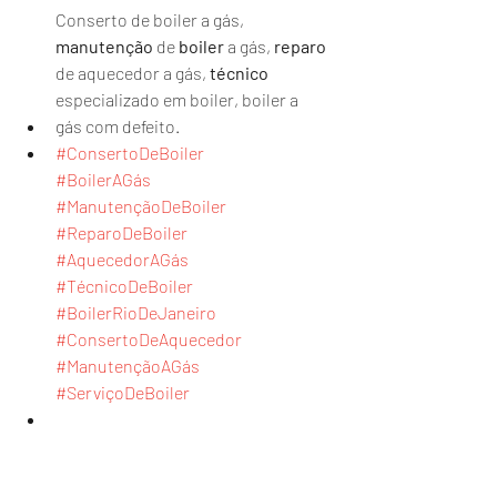
Conserto de boiler a gás, 
manutenção
 de 
boiler
 a gás, 
reparo
de aquecedor a gás, 
técnico
especializado em boiler, boiler a 
gás com defeito.
#ConsertoDeBoiler
#BoilerAGás
#ManutençãoDeBoiler
#ReparoDeBoiler
#AquecedorAGás
#TécnicoDeBoiler
#BoilerRioDeJaneiro
#ConsertoDeAquecedor
#ManutençãoAGás
#ServiçoDeBoiler