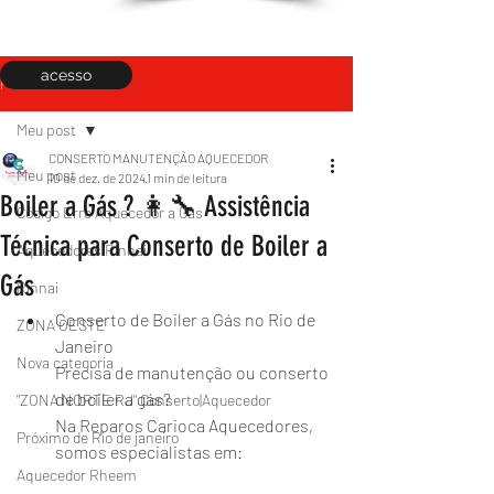
acesso
Post
Meu post
CONSERTO MANUTENÇÃO AQUECEDOR
Meu post
10 de dez. de 2024
1 min de leitura
Boiler a Gás ? 👩‍🔧 Assistência
Código Erro Aquecedor a Gás
Técnica para Conserto de Boiler a
Aquecedores Rinnai
Gás
Rinnai
Conserto de Boiler a Gás no Rio de 
ZONA OESTE
Janeiro
Nova categoria
Precisa de manutenção ou conserto 
de boiler a gás?
"ZONA NORTE RJ" Conserto|Aquecedor
Na Reparos Carioca Aquecedores, 
Próximo de Rio de janeiro
somos especialistas em:
Aquecedor Rheem