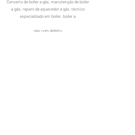
Conserto de boiler a gás, manutenção de boiler 
a gás, reparo de aquecedor a gás, técnico 
especializado em boiler, boiler a 

gás com defeito.

#ConsertoDeBoiler
#BoilerAGás
#ManutençãoDeBoiler
#ReparoDeBoiler
#AquecedorAGás
#TécnicoDeBoiler
#BoilerRioDeJaneiro