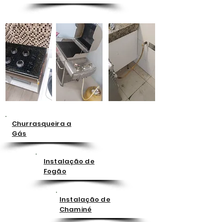
Churrasqueira a
Gás
Instalação de
Fogão
Instalação de
Chaminé