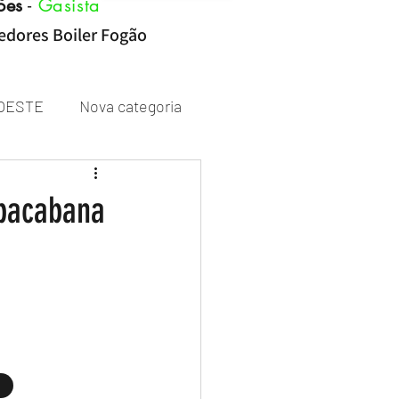
ões
-
Gasista
cedores Boiler Fogão
OESTE
Nova categoria
Rheem
opacabana