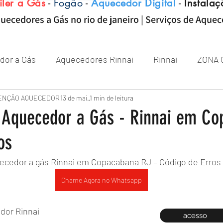
iler a Gás
-
Fogão
-
Aquecedor Digital
-
Instalaç
uecedores a Gás no rio de janeiro | Serviços de Aque
dor a Gás
Aquecedores Rinnai
Rinnai
ZONA 
Aquecedor
ENÇÃO AQUECEDOR
Próximo de Rio de janeiro
13 de mai.
1 min de leitura
Aquecedor 
 Aquecedor a Gás - Rinnai em C
os
Zona sul RJ
aquecedor
aquecedores
ecedor a gás Rinnai em Copacabana RJ – Código de Erros 
Chame Agora no Whatsapp
dor Rinnai
acesso