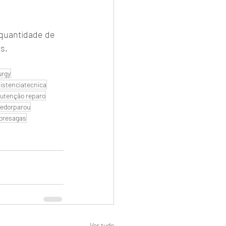
quantidade de 
s.
urgy
istenciatecnica
utenção reparo
edorparou
oresagas
Ver tudo