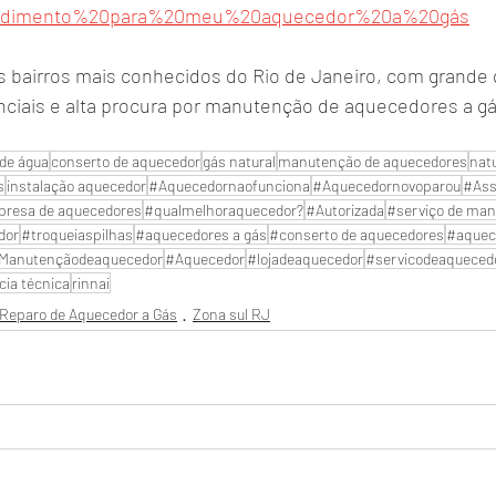
tendimento%20para%20meu%20aquecedor%20a%20gás
bairros mais conhecidos do Rio de Janeiro, com grande 
ciais e alta procura por manutenção de aquecedores a gá
de água
conserto de aquecedor
gás natural
manutenção de aquecedores
nat
s
instalação aquecedor
#Aquecedornaofunciona
#Aquecedornovoparou
#Ass
resa de aquecedores
#qualmelhoraquecedor?
#Autorizada
#serviço de man
dor
#troqueiaspilhas
#aquecedores a gás
#conserto de aquecedores
#aquec
Manutençãodeaquecedor
#Aquecedor
#lojadeaquecedor
#servicodeaqueced
cia técnica
rinnai
Reparo de Aquecedor a Gás
Zona sul RJ