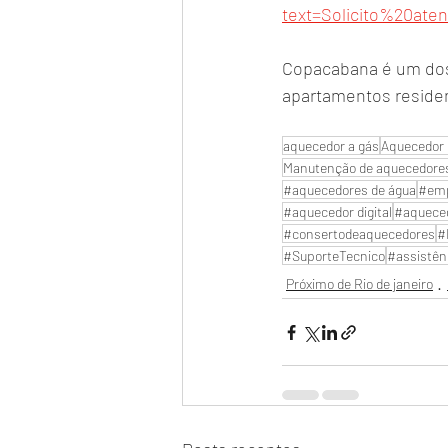
text=Solicito%20a
Copacabana é um dos 
apartamentos residen
aquecedor a gás
Aquecedor 
Manutenção de aquecedore
#aquecedores de água
#emp
#aquecedor digital
#aquece
#consertodeaquecedores
#
#SuporteTecnico
#assistên
Próximo de Rio de janeiro