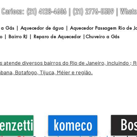
Carioca: (21) 4128-4606 | (21) 2776-5359 | What
 a Gás | Aquecedor de água | Aquecedor Passagem
Rio de 
o | Bairro RJ | Reparo de Aquecedor |Chuveiro a Gás
atende diversos bairros do Rio de Janeiro, incluindo ; 
abana
,
Botafogo
, Tijuca, Méier e região.
Bo
enzetti
komeco