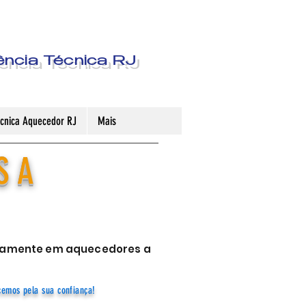
ência Técnica RJ
Técnica Aquecedor RJ
Mais
S A
sivamente em aquecedores a
cemos pela sua confiança!