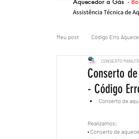
Aquecedor a Gás
-
Bo
Assistência Técnica de Aq
Meu post
Código Erro Aquece
"ZONA NORTE RJ" Conserto|
CONSERTO MANUT
Conserto de
- Código Err
Reparo de Aquecedor a Gás
Conserto de aqu
Realizamos:
• Conserto de aquece