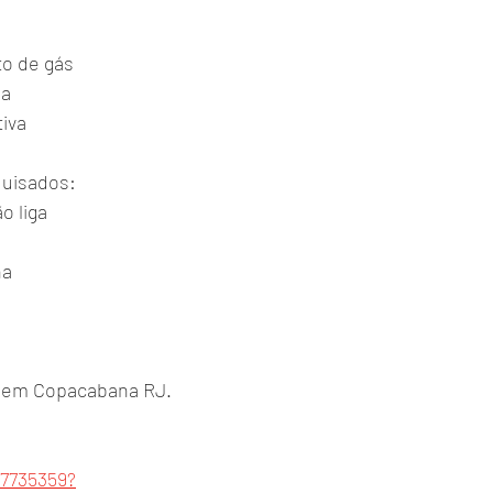
to de gás
ma
iva
uisados:
o liga
ha
 em Copacabana RJ.
87735359?