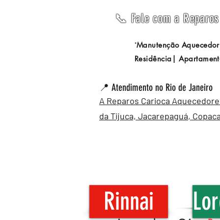
📞 Fale com a Reparos 
Manutenção Aquecedor
"
Residência| Apartament
📍 Atendimento no Rio de Janeiro
A Reparos Carioca Aquecedores 
da Tijuca,
Jacarepaguá
,
Copac
Rinnai
Lor