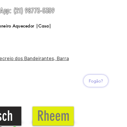
sApp: (21) 98773-5359
Janeiro Aquecedor |Casa|
Recreio dos Bandeirantes, Barra
Fogão?
sch
Rheem