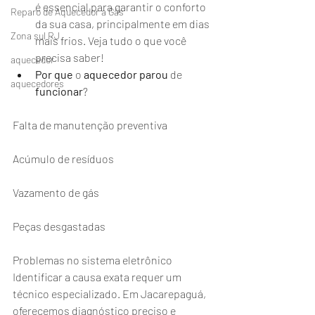
é essencial para garantir o conforto 
Reparo de Aquecedor a Gás
da sua casa, principalmente em dias 
Zona sul RJ
mais frios. Veja tudo o que você 
precisa saber!
aquecedor
Por
que
 o 
aquecedor
parou
 de 
aquecedores
funcionar
?
Falta de manutenção preventiva
Acúmulo de resíduos
Vazamento de gás
Peças desgastadas
Problemas no sistema eletrônico
Identificar a causa exata requer um 
técnico especializado. Em Jacarepaguá, 
oferecemos diagnóstico preciso e 