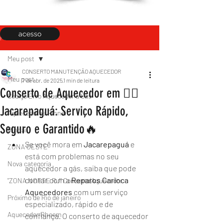
acesso
Post
Meu post
CONSERTO MANUTENÇÃO AQUECEDOR
Meu post
7 de abr. de 2025
1 min de leitura
Conserto de Aquecedor em 👉🏻
Código Erro Aquecedor a Gás
Jacarepaguá: Serviço Rápido,
Aquecedores Rinnai
Seguro e Garantido🔥
Rinnai
Se você mora em 
Jacarepaguá
 e 
ZONA OESTE
está com problemas no seu 
Nova categoria
aquecedor a gás, saiba que pode 
contar com a 
Reparos
Carioca
"ZONA NORTE RJ" Conserto|Aquecedor
Aquecedores
 com um serviço 
Próximo de Rio de janeiro
especializado, rápido e de 
Aquecedor Rheem
confiança. O conserto de aquecedor 