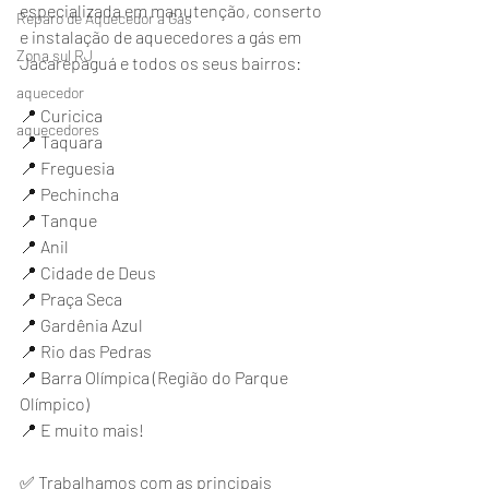
especializada em manutenção, conserto 
Reparo de Aquecedor a Gás
e instalação de aquecedores a gás em 
Zona sul RJ
Jacarepaguá e todos os seus bairros:
aquecedor
📍 Curicica
aquecedores
📍 Taquara
📍 Freguesia
📍 Pechincha
📍 Tanque
📍 Anil
📍 Cidade de Deus
📍 Praça Seca
📍 Gardênia Azul
📍 Rio das Pedras
📍 Barra Olímpica (Região do Parque 
Olímpico)
📍 E muito mais!
✅ Trabalhamos com as principais 