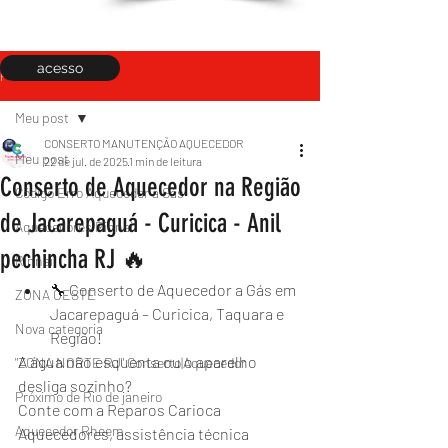
acesso
Post
Meu post
CONSERTO MANUTENÇÃO AQUECEDOR
Meu post
22 de jul. de 2025
1 min de leitura
Conserto de Aquecedor na Região
Código Erro Aquecedor a Gás
de Jacarepaguá - Curicica - Anil
Aquecedores Rinnai
pechincha RJ 🔥
Rinnai
🔧 Conserto de Aquecedor a Gás em 
ZONA OESTE
Jacarepaguá – Curicica, Taquara e 
Nova categoria
Região!
A água não esquenta ou o aparelho 
"ZONA NORTE RJ" Conserto|Aquecedor
desliga sozinho?
Próximo de Rio de janeiro
Conte com a Reparos Carioca 
Aquecedor Rheem
Aquecedores, assistência técnica 