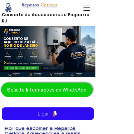
Reparos
Carioca
Conserto de Aquecedores e Fogão no
RJ
Solicite Informações no WhatsApp
Ligar
Por que escolher a Reparos