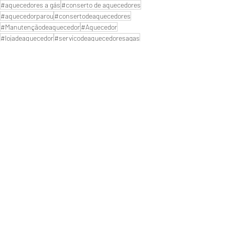
#aquecedores a gás
#conserto de aquecedores
#aquecedorparou
#consertodeaquecedores
#Manutençãodeaquecedor
#Aquecedor
#lojadeaquecedor
#servicodeaquecedoresagas
#SuporteTecnico
#assistência técnica
rinnai
Próximo de Rio de janeiro
Reparo de Aquecedor a Gás
Zona sul RJ
Posts recentes
Ver tudo