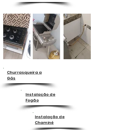
Churrasqueira a
Gás
Instalação de
Fogão
Instalação de
Chaminé