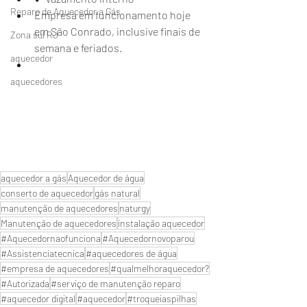
Reparo de Aquecedor a Gás
Empresa em funcionamento hoje 
em São Conrado, inclusive finais de 
Zona sul RJ
semana e feriados.
aquecedor
aquecedores
aquecedor a gás
Aquecedor de água
conserto de aquecedor
gás natural
manutenção de aquecedores
naturgy
Manutenção de aquecedores
instalação aquecedor
#Aquecedornaofunciona
#Aquecedornovoparou
#Assistenciatecnica
#aquecedores de água
#empresa de aquecedores
#qualmelhoraquecedor?
#Autorizada
#serviço de manutenção reparo
#aquecedor digital
#aquecedor
#troqueiaspilhas