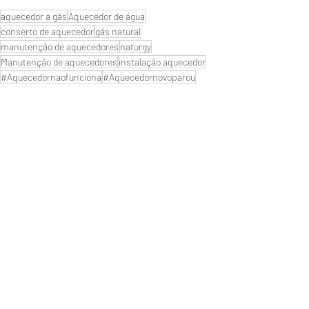
aquecedor a gás
Aquecedor de água
conserto de aquecedor
gás natural
manutenção de aquecedores
naturgy
Manutenção de aquecedores
instalação aquecedor
#Aquecedornaofunciona
#Aquecedornovoparou
#Assistenciatecnica
#aquecedores de água
#empresa de aquecedores
#qualmelhoraquecedor?
#Autorizada
#serviço de manutenção reparo
#aquecedor digital
#aquecedor
#troqueiaspilhas
#aquecedores a gás
#conserto de aquecedores
#aquecedorparou
#consertodeaquecedores
#Manutençãodeaquecedor
#Aquecedor
#lojadeaquecedor
#servicodeaquecedoresagas
#SuporteTecnico
#assistência técnica
#reparodeaquecedor
Próximo de Rio de janeiro
ZONA OESTE
Reparo de Aquecedor a Gás