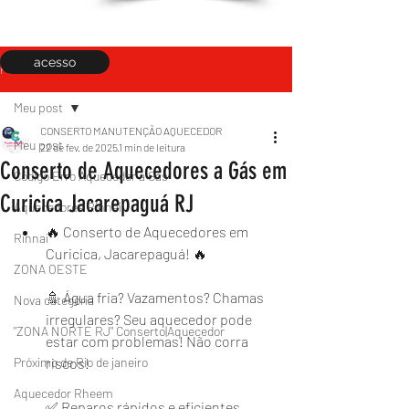
acesso
Post
Meu post
CONSERTO MANUTENÇÃO AQUECEDOR
Meu post
22 de fev. de 2025
1 min de leitura
Conserto de Aquecedores a Gás em
Código Erro Aquecedor a Gás
Curicica Jacarepaguá RJ
Aquecedores Rinnai
🔥 Conserto de Aquecedores em 
Rinnai
Curicica, Jacarepaguá! 🔥
ZONA OESTE
🚿 Água fria? Vazamentos? Chamas 
Nova categoria
irregulares? Seu aquecedor pode 
"ZONA NORTE RJ" Conserto|Aquecedor
estar com problemas! Não corra 
Próximo de Rio de janeiro
riscos!
Aquecedor Rheem
✅ Reparos rápidos e eficientes