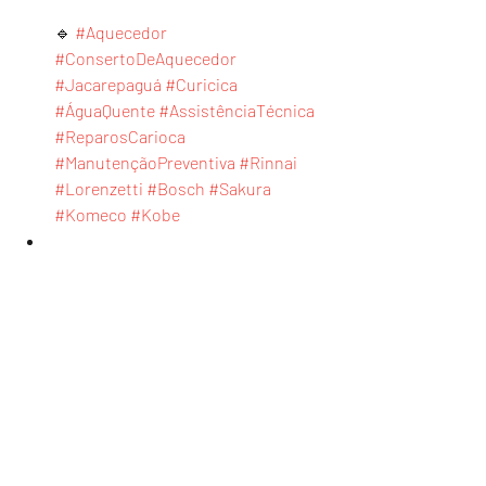
🔹 
#Aquecedor
#ConsertoDeAquecedor
#Jacarepaguá
#Curicica
#ÁguaQuente
#AssistênciaTécnica
#ReparosCarioca
#ManutençãoPreventiva
#Rinnai
#Lorenzetti
#Bosch
#Sakura
#Komeco
#Kobe