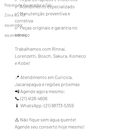
Reparo de Aquecedor a Gás
✅ Atendimento especializado
✅ Manutenção preventiva e 
Zona sul RJ
corretiva
aquecedor
✅ Peças originais e garantia no 
serviço
aquecedores
Trabalhamos com Rinnai, 
Lorenzetti, Bosch, Sakura, Komeco 
e Kobe!
📍 Atendimento em Curicica, 
Jacarepaguá e regiões próximas
📲 Agende agora mesmo:
📞 (21) 4128-4606
📱 WhatsApp: (21) 98773-5359
⚠️ Não fique sem água quente! 
Agende seu conserto hoje mesmo!