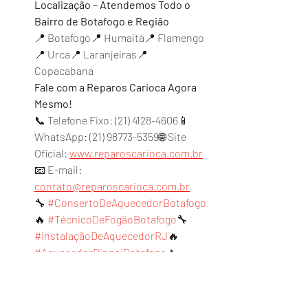
Localização – Atendemos Todo o 
Bairro de Botafogo e Região
📍 Botafogo📍 Humaitá📍 Flamengo
📍 Urca📍 Laranjeiras📍 
Copacabana
Fale com a Reparos Carioca Agora 
Mesmo!
📞 Telefone Fixo: (21) 4128-4606📱 
WhatsApp: (21) 98773-5359🌐 Site 
Oficial: 
www.reparoscarioca.com
.br
📧 E-mail: 
contato@reparoscarioca.com.br
🔧 
#ConsertoDeAquecedorBotafogo
🔥 
#TécnicoDeFogãoBotafogo
🔧 
#InstalaçãoDeAquecedorRJ
🔥 
#AquecedorRinnaiBotafogo
🔥 
#FogãoLorenzettiBotafogo
🔧 
#AssistênciaTécnicaBotafogo
💙 
#ReparosCarioca