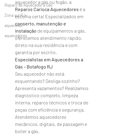
aquecedor a gás ou fogão, a 
Reparo de Aquecedor a Gás
Reparos Carioca Aquecedores
 é a 
Zona sul RJ
escolha certa! Especializados em 
conserto, manutenção e 
aquecedor
instalação
 de equipamentos a gás, 
aquecedores
oferecemos atendimento rápido, 
direto na sua residência e com 
garantia por escrito.
Especialistas em Aquecedores a 
Gás – Botafogo RJ
Seu aquecedor não está 
esquentando? Desliga sozinho? 
Apresenta vazamentos? Realizamos 
diagnóstico completo, limpeza 
interna, reparos técnicos e troca de 
peças com eficiência e segurança.
Atendemos aquecedores 
mecânicos, digitais, de passagem e 
boiler a gás.