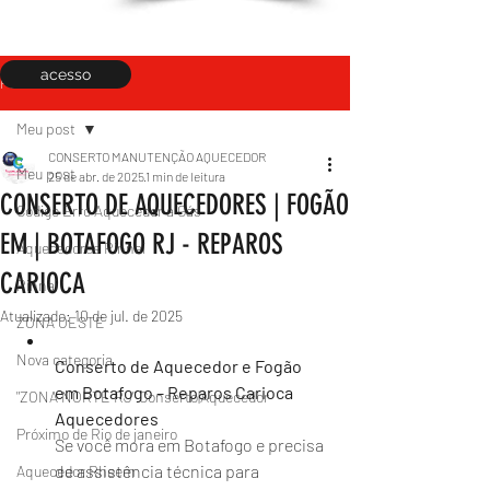
acesso
Post
Meu post
CONSERTO MANUTENÇÃO AQUECEDOR
Meu post
25 de abr. de 2025
1 min de leitura
CONSERTO DE AQUECEDORES | FOGÃO
Código Erro Aquecedor a Gás
EM | BOTAFOGO RJ - REPAROS
Aquecedores Rinnai
CARIOCA
Rinnai
Atualizado:
10 de jul. de 2025
ZONA OESTE
Nova categoria
Conserto de Aquecedor e Fogão 
em Botafogo – Reparos Carioca 
"ZONA NORTE RJ" Conserto|Aquecedor
Aquecedores
Próximo de Rio de janeiro
Se você mora em Botafogo e precisa 
de assistência técnica para 
Aquecedor Rheem