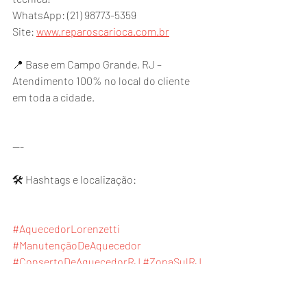
WhatsApp: (21) 98773-5359
Site: 
www.reparoscarioca.com.br
📍 Base em Campo Grande, RJ – 
Atendimento 100% no local do cliente 
em toda a cidade.
---
🛠️ Hashtags e localização:
#AquecedorLorenzetti
#ManutençãoDeAquecedor
#ConsertoDeAquecedorRJ
#ZonaSulRJ
#CopacabanaRJ
#AssistênciaLorenzettiRJ