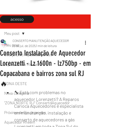
acesso
Post
Meu post
CONSERTO MANUTENÇÃO AQUECEDOR
Meu post
12 de jul. de 2025
1 min de leitura
Conserto Instalação de Aquecedor
Código Erro Aquecedor a Gás
Lorenzetti - Lz 1600n - lz750bp - em
Aquecedores Rinnai
Copacabana e bairros zona sul RJ
Rinnai
🔥
ZONA OESTE
🔧 Está com problemas no 
Nova categoria
aquecedor Lorenzetti? A Reparos 
"ZONA NORTE RJ" Conserto|Aquecedor
Carioca Aquecedores é especialista 
Próximo de Rio de janeiro
em manutenção, instalação e 
conserto de aquecedores a gás 
Aquecedor Rheem
Lorenzetti em toda a Zona Sul do 