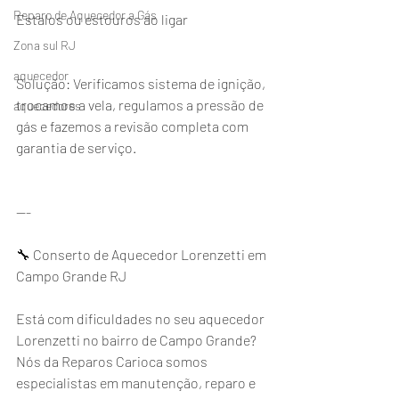
Reparo de Aquecedor a Gás
Estalos ou estouros ao ligar
Zona sul RJ
aquecedor
Solução: Verificamos sistema de ignição, 
trocamos a vela, regulamos a pressão de 
aquecedores
gás e fazemos a revisão completa com 
garantia de serviço.
---
🔧 Conserto de Aquecedor Lorenzetti em 
Campo Grande RJ
Está com dificuldades no seu aquecedor 
Lorenzetti no bairro de Campo Grande? 
Nós da Reparos Carioca somos 
especialistas em manutenção, reparo e 