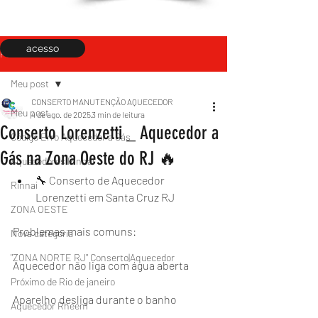
acesso
Post
Meu post
CONSERTO MANUTENÇÃO AQUECEDOR
Meu post
4 de ago. de 2025
3 min de leitura
Conserto Lorenzetti _ Aquecedor a
Código Erro Aquecedor a Gás
Gás na Zona Oeste do RJ 🔥
Aquecedores Rinnai
🔧 Conserto de Aquecedor 
Rinnai
Lorenzetti em Santa Cruz RJ
ZONA OESTE
Problemas mais comuns:
Nova categoria
"ZONA NORTE RJ" Conserto|Aquecedor
Aquecedor não liga com água aberta
Próximo de Rio de janeiro
Aparelho desliga durante o banho
Aquecedor Rheem