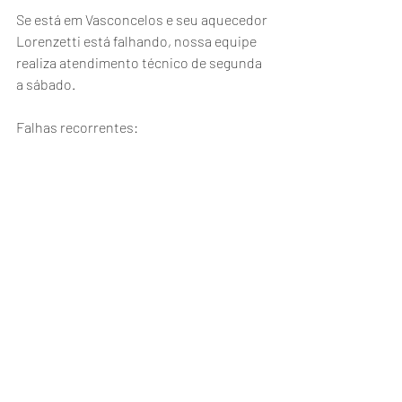
Se está em Vasconcelos e seu aquecedor 
Lorenzetti está falhando, nossa equipe 
realiza atendimento técnico de segunda 
a sábado.
Falhas recorrentes:
Aquecedor só funciona com chuveiro 
ligado no quente
Aparelho não reconhece vazão de água
Caixa de pilha não responde
Reparo eficiente: Diagnóstico do 
sistema eletrônico, teste de válvulas e 
troca de componentes desgastados.