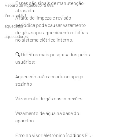
Esses são sinais de manutenção 
Reparo de Aquecedor a Gás
atrasada.
Zona sul RJ
A falta de limpeza e revisão 
periódica pode causar vazamento 
aquecedor
de gás, superaquecimento e falhas 
aquecedores
no sistema elétrico interno.
🔍 Defeitos mais pesquisados pelos 
usuários:
Aquecedor não acende ou apaga 
sozinho
Vazamento de gás nas conexões
Vazamento de água na base do 
aparelho
Erro no visor eletrônico (códigos E1, 