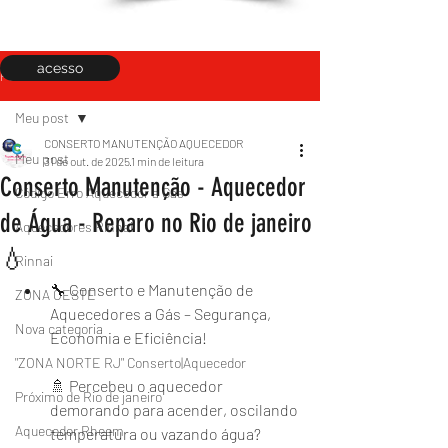
acesso
Post
Meu post
CONSERTO MANUTENÇÃO AQUECEDOR
Meu post
31 de out. de 2025
1 min de leitura
Conserto Manutenção - Aquecedor
Código Erro Aquecedor a Gás
de Água - Reparo no Rio de janeiro
Aquecedores Rinnai
💧
Rinnai
🔧 Conserto e Manutenção de 
ZONA OESTE
Aquecedores a Gás – Segurança, 
Nova categoria
Economia e Eficiência!
"ZONA NORTE RJ" Conserto|Aquecedor
🚿 Percebeu o aquecedor 
Próximo de Rio de janeiro
demorando para acender, oscilando 
Aquecedor Rheem
temperatura ou vazando água?