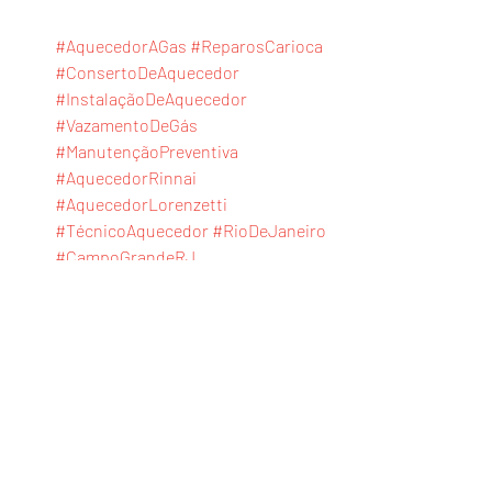
#AquecedorAGas
#ReparosCarioca
#ConsertoDeAquecedor
#InstalaçãoDeAquecedor
#VazamentoDeGás
#ManutençãoPreventiva
#AquecedorRinnai
#AquecedorLorenzetti
#TécnicoAquecedor
#RioDeJaneiro
#CampoGrandeRJ
#RecreioDosBandeirantes
#AquecedorBosch
#AquecedorKomeco
#ServiçoProfissional
#InspeçãoDeGás