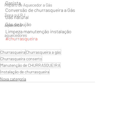
Gasista 
Reparo de Aquecedor a Gás
Conversão de churrasqueira a Gás 
Zona sul RJ
Gás natural 
Gás de bujão 
aquecedor
Limpeza manutenção instalação 
aquecedores
#churrasqueira
Churrasqueira
Churrasqueira a gás
Churrasqueira conserto
Manutenção de CHURRASQUEIRA
Instalação de churrasqueira
Nova categoria
Posts recentes
Ver tudo