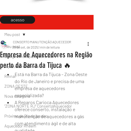
acesso
Post
Meu post
CONSERTO MANUTENÇÃO AQUECEDOR
Meu post
19 de set. de 2025
1 min de leitura
Empresa de Aquecedores na Região
Código Erro Aquecedor a Gás
perto da Barra da Tijuca 🔥
Aquecedores Rinnai
Está na Barra da Tijuca – Zona Oeste 
Rinnai
do Rio de Janeiro e precisa de uma 
ZONA OESTE
empresa de aquecedores 
especializada?
Nova categoria
A Reparos Carioca Aquecedores 
"ZONA NORTE RJ" Conserto|Aquecedor
oferece conserto, instalação e 
Próximo de Rio de janeiro
manutenção de aquecedores a gás 
com atendimento ágil e de alta 
Aquecedor Rheem
qualidade.