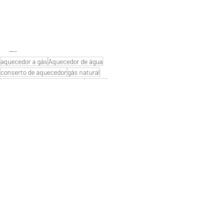
---
aquecedor a gás
Aquecedor de água
conserto de aquecedor
gás natural
manutenção de aquecedores
naturgy
Manutenção de aquecedores
instalação aquecedor
#Aquecedornaofunciona
#Aquecedornovoparou
#Assistenciatecnica
#aquecedores de água
#empresa de aquecedores
#qualmelhoraquecedor?
#Autorizada
#serviço de manutenção reparo
#aquecedor digital
#aquecedor
#troqueiaspilhas
#aquecedores a gás
#conserto de aquecedores
#aquecedorparou
#consertodeaquecedores
#Manutençãodeaquecedor
#Aquecedor
#lojadeaquecedor
#servicodeaquecedoresagas
#SuporteTecnico
rinnai
aquecedor rinnai instalação
Próximo de Rio de janeiro