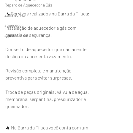
Reparo de Aquecedor a Gás
🔧 Serviços realizados na Barra da Tijuca:
Zona sul RJ
aquecedor
Instalação de aquecedor a gás com 
garantia de segurança.
aquecedores
Conserto de aquecedor que não acende, 
desliga ou apresenta vazamento.
Revisão completa e manutenção 
preventiva para evitar surpresas.
Troca de peças originais: válvula de água, 
membrana, serpentina, pressurizador e 
queimador.
🔥 Na Barra da Tijuca você conta com um 