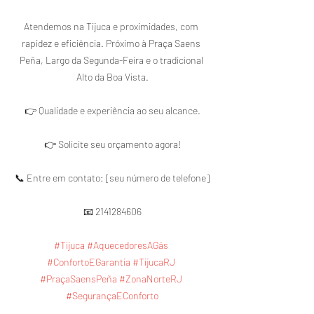
Atendemos na Tijuca e proximidades, com 
rapidez e eficiência. Próximo à Praça Saens 
Peña, Largo da Segunda-Feira e o tradicional 
Alto da Boa Vista.

👉 Qualidade e experiência ao seu alcance.

👉 Solicite seu orçamento agora!

📞 Entre em contato: [seu número de telefone]

📧 2141284606

#Tijuca
#AquecedoresAGás
#ConfortoEGarantia
#TijucaRJ
#PraçaSaensPeña
#ZonaNorteRJ
#SegurançaEConforto