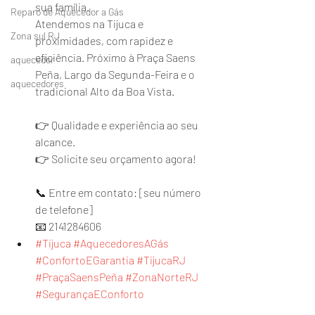
sua família.
Reparo de Aquecedor a Gás
Atendemos na Tijuca e 
Zona sul RJ
proximidades, com rapidez e 
eficiência. Próximo à Praça Saens 
aquecedor
Peña, Largo da Segunda-Feira e o 
aquecedores
tradicional Alto da Boa Vista.
👉 Qualidade e experiência ao seu 
alcance.
👉 Solicite seu orçamento agora!
📞 Entre em contato: [seu número 
de telefone]
📧 2141284606
#Tijuca
#AquecedoresAGás
#ConfortoEGarantia
#TijucaRJ
#PraçaSaensPeña
#ZonaNorteRJ
#SegurançaEConforto