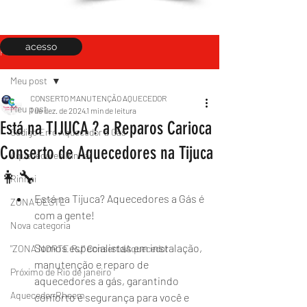
acesso
Post
Meu post
CONSERTO MANUTENÇÃO AQUECEDOR
Meu post
1 de dez. de 2024
1 min de leitura
Está na TIJUCA ? a Reparos Carioca
Código Erro Aquecedor a Gás
Conserto de Aquecedores na Tijuca
Aquecedores Rinnai
👩‍🔧
Rinnai
Está na Tijuca? Aquecedores a Gás é 
ZONA OESTE
com a gente!
Nova categoria
Somos especialistas em instalação, 
"ZONA NORTE RJ" Conserto|Aquecedor
manutenção e reparo de 
Próximo de Rio de janeiro
aquecedores a gás, garantindo 
Aquecedor Rheem
conforto e segurança para você e 