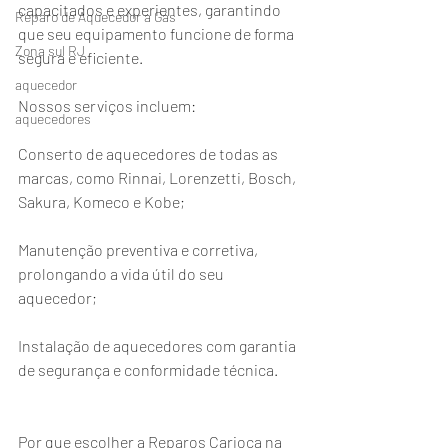
capacitados e experientes, garantindo 
Reparo de Aquecedor a Gás
que seu equipamento funcione de forma 
Zona sul RJ
segura e eficiente.
aquecedor
Nossos serviços incluem:
aquecedores
Conserto de aquecedores de todas as 
marcas, como Rinnai, Lorenzetti, Bosch, 
Sakura, Komeco e Kobe;
Manutenção preventiva e corretiva, 
prolongando a vida útil do seu 
aquecedor;
Instalação de aquecedores com garantia 
de segurança e conformidade técnica.
Por que escolher a Reparos Carioca na 