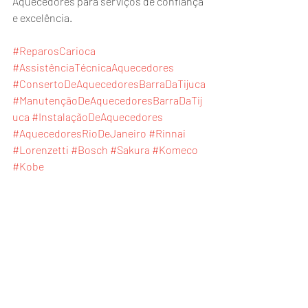
Aquecedores para serviços de confiança 
e excelência.
#ReparosCarioca
#AssistênciaTécnicaAquecedores
#ConsertoDeAquecedoresBarraDaTijuca
#ManutençãoDeAquecedoresBarraDaTij
uca
#InstalaçãoDeAquecedores
#AquecedoresRioDeJaneiro
#Rinnai
#Lorenzetti
#Bosch
#Sakura
#Komeco
#Kobe