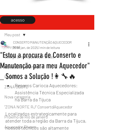
acesso
Post
Meu post
CONSERTO MANUTENÇÃO AQUECEDOR
Meu post
16 de jan. de 2025
1 min de leitura
"Estou a procura de Conserto e
Código Erro Aquecedor a Gás
Manutenção para meu Aquecedor"
Aquecedores Rinnai
_ Somos a Solução !👩‍🔧🔥
Rinnai
Reparos Carioca Aquecedores: 
ZONA OESTE
Assistência Técnica Especializada 
Nova categoria
na Barra da Tijuca
"ZONA NORTE RJ" Conserto|Aquecedor
Localizados estrategicamente para 
Próximo de Rio de janeiro
atender toda a região da Barra da Tijuca, 
Aquecedor Rheem
nossos técnicos são altamente 