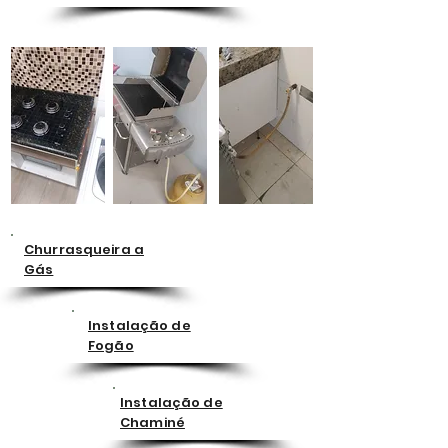
Churrasqueira a
Gás
Instalação de
Fogão
Instalação de
Chaminé