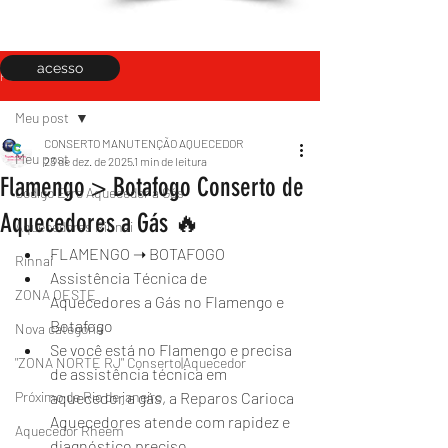
acesso
Post
Meu post
CONSERTO MANUTENÇÃO AQUECEDOR
Meu post
23 de dez. de 2025
1 min de leitura
Flamengo > Botafogo Conserto de
Código Erro Aquecedor a Gás
Aquecedores a Gás 🔥
Aquecedores Rinnai
FLAMENGO ➝ BOTAFOGO
Rinnai
Assistência Técnica de 
ZONA OESTE
Aquecedores a Gás no Flamengo e 
Botafogo
Nova categoria
Se você está no Flamengo e precisa 
"ZONA NORTE RJ" Conserto|Aquecedor
de assistência técnica em 
Próximo de Rio de janeiro
aquecedor a gás, a Reparos Carioca 
Aquecedores atende com rapidez e 
Aquecedor Rheem
diagnóstico preciso.