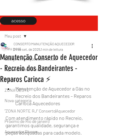
acesso
Post
Meu post
CONSERTO MANUTENÇÃO AQUECEDOR
Meu post
24 de set. de 2025
1 min de leitura
Manutenção Conserto de Aquecedor
Código Erro Aquecedor a Gás
- Recreio dos Bandeirantes -
Aquecedores Rinnai
Reparos Carioca ⚡
Rinnai
Manutenção de Aquecedor a Gás no 
ZONA OESTE
Recreio dos Bandeirantes – Reparos 
Nova categoria
Carioca Aquecedores
"ZONA NORTE RJ" Conserto|Aquecedor
Com atendimento rápido no Recreio, 
Próximo de Rio de janeiro
garantimos qualidade, segurança e 
Aquecedor Rheem
peças adequadas para cada modelo. 