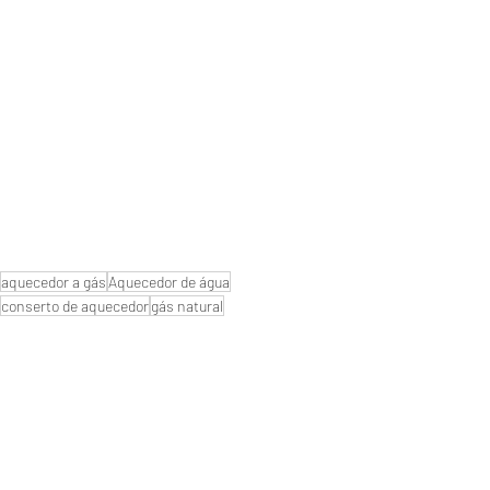
aquecedor a gás
Aquecedor de água
conserto de aquecedor
gás natural
manutenção de aquecedores
naturgy
Manutenção de aquecedores
instalação aquecedor
#Aquecedornaofunciona
#Aquecedornovoparou
#Assistenciatecnica
#aquecedores de água
#empresa de aquecedores
#qualmelhoraquecedor?
#Autorizada
#serviço de manutenção reparo
#aquecedor digital
#aquecedor
#troqueiaspilhas