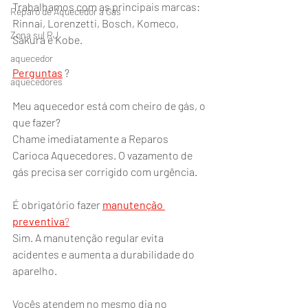
Trabalhamos com as principais marcas: 
Reparo de Aquecedor a Gás
Rinnai, Lorenzetti, Bosch, Komeco, 
Zona sul RJ
Sakura e Kobe.
aquecedor
Perguntas
 ?
aquecedores
Meu aquecedor está com cheiro de gás, o 
que fazer?
Chame imediatamente a Reparos 
Carioca Aquecedores. O vazamento de 
gás precisa ser corrigido com urgência.
É obrigatório fazer 
manutenção
preventiva
?
Sim. A manutenção regular evita 
acidentes e aumenta a durabilidade do 
aparelho.
Vocês atendem no mesmo dia no 