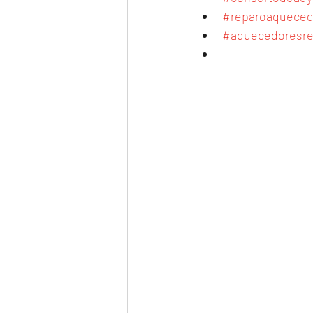
#reparoaqueced
#aquecedoresre