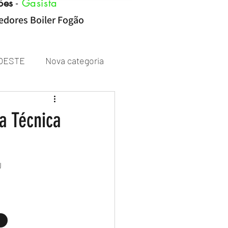
ões
-
Gasista
cedores Boiler Fogão
OESTE
Nova categoria
Rheem
a Técnica
J