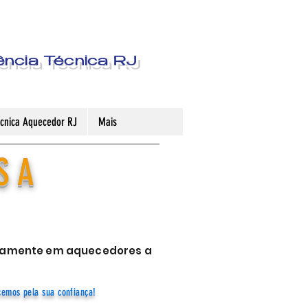
ência Técnica RJ
Técnica Aquecedor RJ
Mais
S A
sivamente em aquecedores a
cemos pela sua confiança!