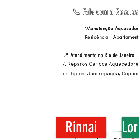
📞 Fale com a Reparos 
Manutenção Aquecedor
"
Residência| Apartament
📍 Atendimento no Rio de Janeiro
A Reparos Carioca Aquecedores 
da Tijuca,
Jacarepaguá
,
Copac
Rinnai
Lor