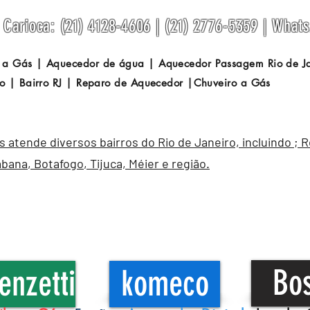
Carioca: (21) 4128-4606 | (21) 2776-5359 | What
 a Gás | Aquecedor de água | Aquecedor Passagem
Rio de 
o | Bairro RJ | Reparo de Aquecedor |Chuveiro a Gás
atende diversos bairros do Rio de Janeiro, incluindo ; 
abana
,
Botafogo
, Tijuca, Méier e região.
Bo
enzetti
komeco