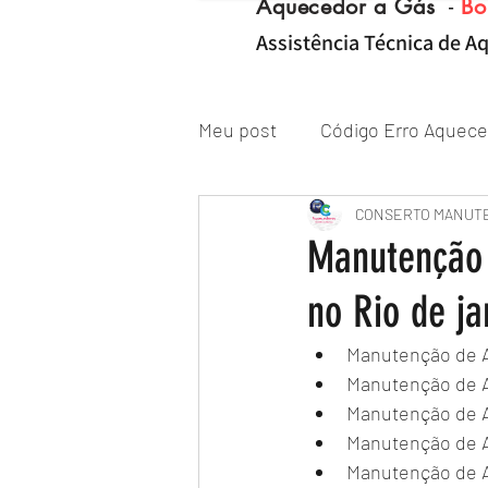
Aquecedor a Gás
-
Bo
Assistência Técnica de Aq
Meu post
Código Erro Aquece
"ZONA NORTE RJ" Conserto|
CONSERTO MANUT
Manutenção 
no Rio de j
Reparo de Aquecedor a Gás
Manutenção de A
Manutenção de A
Manutenção de A
Manutenção de A
Manutenção de A