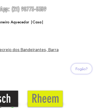
sApp: (21) 98773-5359
Janeiro Aquecedor |Casa|
Recreio dos Bandeirantes, Barra
Fogão?
sch
Rheem