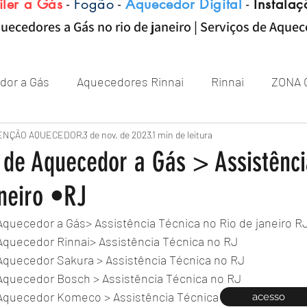
iler a Gás
-
Fogão
-
Aquecedor Digital
-
Instalaç
uecedores a Gás no rio de janeiro | Serviços de Aque
dor a Gás
Aquecedores Rinnai
Rinnai
ZONA 
Aquecedor
ENÇÃO AQUECEDOR
Próximo de Rio de janeiro
3 de nov. de 2023
1 min de leitura
Aquecedor 
de Aquecedor a Gás > Assistênci
aneiro •RJ
Zona sul RJ
aquecedor
aquecedores
quecedor a Gás> Assistência Técnica no Rio de janeiro R
quecedor Rinnai> Assistência Técnica no RJ
quecedor Sakura > Assistência Técnica no RJ
quecedor Bosch > Assistência Técnica no RJ
quecedor Komeco > Assistência Técnica no RJ
acesso