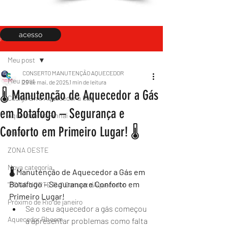
acesso
Post
Meu post
CONSERTO MANUTENÇÃO AQUECEDOR
Meu post
29 de mai. de 2025
1 min de leitura
🌡 Manutenção de Aquecedor a Gás
Código Erro Aquecedor a Gás
em Botafogo – Segurança e
Aquecedores Rinnai
Conforto em Primeiro Lugar! 🌡️
Rinnai
ZONA OESTE
Nova categoria
🌡 Manutenção de Aquecedor a Gás em 
Botafogo – Segurança e Conforto em 
"ZONA NORTE RJ" Conserto|Aquecedor
Primeiro Lugar!
Próximo de Rio de janeiro
Se o seu aquecedor a gás começou 
Aquecedor Rheem
a apresentar problemas como falta 