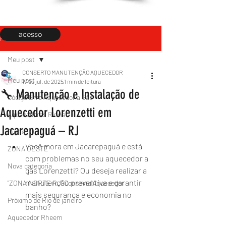
acesso
Post
Meu post
CONSERTO MANUTENÇÃO AQUECEDOR
Meu post
17 de jul. de 2025
1 min de leitura
🔧 Manutenção e Instalação de
Código Erro Aquecedor a Gás
Aquecedor Lorenzetti em
Aquecedores Rinnai
Jacarepaguá – RJ
Rinnai
Você mora em Jacarepaguá e está 
ZONA OESTE
com problemas no seu aquecedor a 
Nova categoria
gás Lorenzetti? Ou deseja realizar a 
manutenção preventiva e garantir 
"ZONA NORTE RJ" Conserto|Aquecedor
mais segurança e economia no 
Próximo de Rio de janeiro
banho?
Aquecedor Rheem