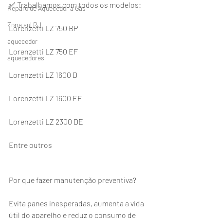
✅ Trabalhamos com todos os modelos:
Reparo de Aquecedor a Gás
Zona sul RJ
Lorenzetti LZ 750 BP
aquecedor
Lorenzetti LZ 750 EF
aquecedores
Lorenzetti LZ 1600 D
Lorenzetti LZ 1600 EF
Lorenzetti LZ 2300 DE
Entre outros
Por que fazer manutenção preventiva?
Evita panes inesperadas, aumenta a vida 
útil do aparelho e reduz o consumo de 