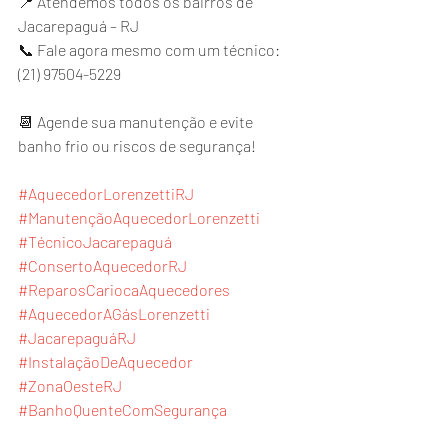
📍 Atendemos todos os bairros de 
Jacarepaguá – RJ
📞 Fale agora mesmo com um técnico: 
(21) 97504-5229
📆 Agende sua manutenção e evite 
banho frio ou riscos de segurança!
#AquecedorLorenzettiRJ
#ManutençãoAquecedorLorenzetti
#TécnicoJacarepaguá
#ConsertoAquecedorRJ
#ReparosCariocaAquecedores
#AquecedorAGásLorenzetti
#JacarepaguáRJ
#InstalaçãoDeAquecedor
#ZonaOesteRJ
#BanhoQuenteComSegurança