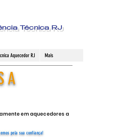
ência Técnica RJ
Técnica Aquecedor RJ
Mais
S A
sivamente em aquecedores a
cemos pela sua confiança!