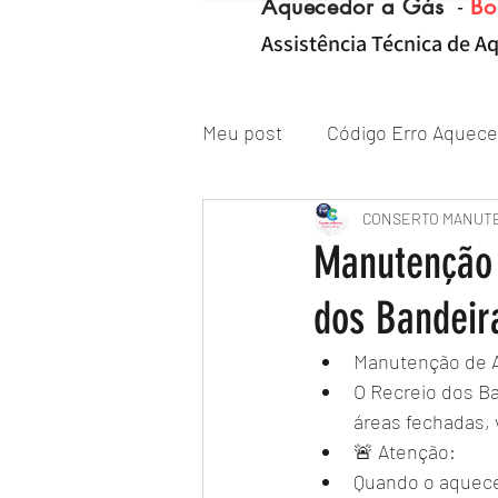
Aquecedor a Gás
-
Bo
Assistência Técnica de Aq
Meu post
Código Erro Aquece
"ZONA NORTE RJ" Conserto|
CONSERTO MANUT
Manutenção 
dos Bandeir
Reparo de Aquecedor a Gás
Manutenção de A
O Recreio dos B
áreas fechadas, 
🚨 Atenção:
Quando o aquec