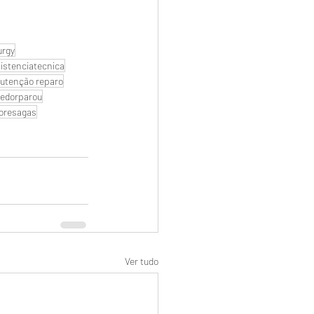
urgy
istenciatecnica
utenção reparo
edorparou
oresagas
Ver tudo