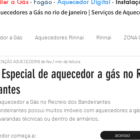
iler a Gás
-
Fogão
-
Aquecedor Digital
-
Instalaç
uecedores a Gás no rio de janeiro | Serviços de Aque
dor a Gás
Aquecedores Rinnai
Rinnai
ZONA 
Aquecedor
ENÇÃO AQUECEDOR
Próximo de Rio de janeiro
6 de fev.
1 min de leitura
Aquecedor 
Especial de aquecedor a gás no 
antes
Zona sul RJ
aquecedor
aquecedores
quecedor a Gás no Recreio dos Bandeirantes
andeirantes possui muitos imóveis com aquecedores a gás
varandas técnicas ou dentro de armários.
edor começa a:
acesso