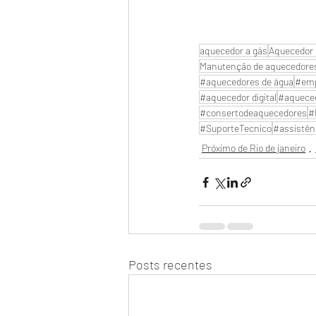
aquecedor a gás
Aquecedor 
Manutenção de aquecedore
#aquecedores de água
#emp
#aquecedor digital
#aquece
#consertodeaquecedores
#
#SuporteTecnico
#assistên
Próximo de Rio de janeiro
Posts recentes