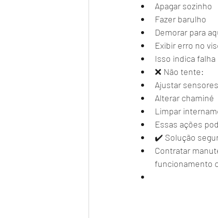
Apagar sozinho
Fazer barulho
Demorar para aq
Exibir erro no vis
Isso indica fal
❌ Não tente:
Ajustar sensore
Alterar chaminé
Limpar internam
Essas ações pod
✔️ Solução segu
Contratar manute
funcionamento c