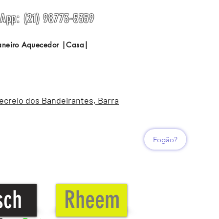
sApp: (21) 98773-5359
Janeiro Aquecedor |Casa|
Recreio dos Bandeirantes, Barra
Fogão?
sch
Rheem