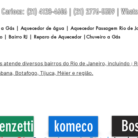
Carioca: (21) 4128-4606 | (21) 2776-5359 | What
 a Gás | Aquecedor de água | Aquecedor Passagem
Rio de 
o | Bairro RJ | Reparo de Aquecedor |Chuveiro a Gás
atende diversos bairros do Rio de Janeiro, incluindo ; 
abana
,
Botafogo
, Tijuca, Méier e região.
Bo
enzetti
komeco