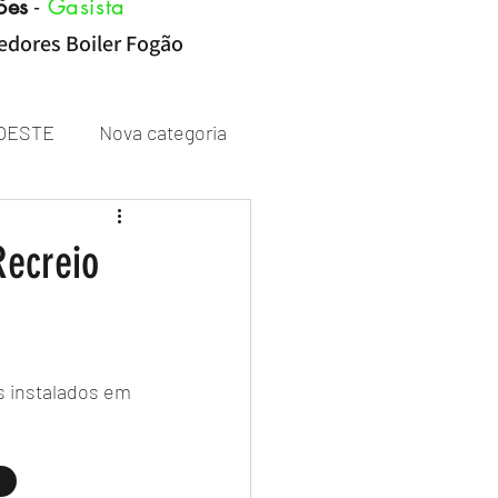
ões
-
Gasista
cedores Boiler Fogão
OESTE
Nova categoria
Rheem
Recreio
 instalados em 