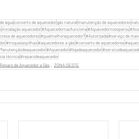
de água
conserto de aquecedor
gás natural
manutenção de aquecedores
nat
s
instalação aquecedor
#Aquecedornaofunciona
#Aquecedornovoparou
#Ass
resa de aquecedores
#qualmelhoraquecedor?
#Autorizada
#serviço de man
dor
#troqueiaspilhas
#aquecedores a gás
#conserto de aquecedores
#aquec
Manutençãodeaquecedor
#Aquecedor
#lojadeaquecedor
#servicodeaqueced
cia técnica
#reparodeaquecedor
Reparo de Aquecedor a Gás
ZONA OESTE