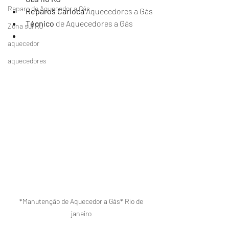
Reparo de Aquecedor a Gás
Reparos Carioca 
Aquecedores a Gás
Técnico 
de Aquecedores a Gás
Zona sul RJ
aquecedor
aquecedores
*Manutenção de Aquecedor a Gás* Rio de 
janeiro 