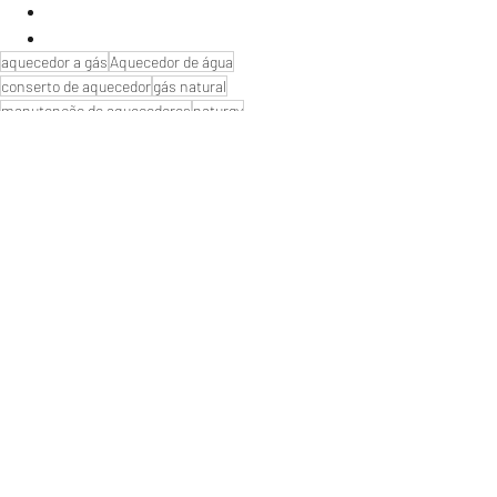
aquecedor a gás
Aquecedor de água
conserto de aquecedor
gás natural
manutenção de aquecedores
naturgy
Manutenção de aquecedores
instalação aquecedor
"ZONA NORTE RJ" Conserto|Aquecedor
Próximo de Rio de janeiro
Nova categoria
Posts recentes
Ver tudo