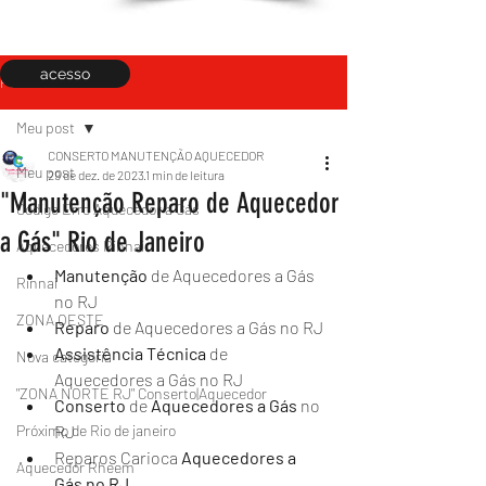
acesso
Post
Meu post
CONSERTO MANUTENÇÃO AQUECEDOR
Meu post
29 de dez. de 2023
1 min de leitura
"Manutenção Reparo de Aquecedor
Código Erro Aquecedor a Gás
a Gás" Rio de Janeiro
Aquecedores Rinnai
Manutenção
 de Aquecedores a Gás 
Rinnai
no RJ
ZONA OESTE
Reparo 
de Aquecedores a Gás no RJ 
Assistência Técnica 
de 
Nova categoria
Aquecedores a Gás no RJ
"ZONA NORTE RJ" Conserto|Aquecedor
Conserto 
de 
Aquecedores a Gás 
no 
Próximo de Rio de janeiro
RJ
Reparos Carioca 
Aquecedores a 
Aquecedor Rheem
Gás no RJ