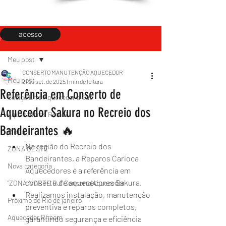
acesso
Post
Meu post
CONSERTO MANUTENÇÃO AQUECEDOR
Meu post
21 de set. de 2025
1 min de leitura
Referência em Conserto de
Código Erro Aquecedor a Gás
Aquecedor Sakura no Recreio dos
Aquecedores Rinnai
Bandeirantes 🔥
Rinnai
Na região do Recreio dos 
ZONA OESTE
Bandeirantes, a Reparos Carioca 
Nova categoria
Aquecedores é a referência em 
conserto de aquecedores Sakura.
"ZONA NORTE RJ" Conserto|Aquecedor
Realizamos instalação, manutenção 
Próximo de Rio de janeiro
preventiva e reparos completos, 
Aquecedor Rheem
garantindo segurança e eficiência 