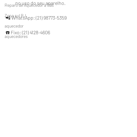
no uso do seu aparelho.
Reparo de Aquecedor a Gás
Zona sul RJ
📲 WhatsApp: (21) 98773-5359
aquecedor
☎️ Fixo: (21) 4128-4606
aquecedores