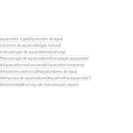
aquecedor a gás
Aquecedor de água
conserto de aquecedor
gás natural
manutenção de aquecedores
naturgy
Manutenção de aquecedores
instalação aquecedor
#Aquecedornaofunciona
#Aquecedornovoparou
#Assistenciatecnica
#aquecedores de água
#empresa de aquecedores
#qualmelhoraquecedor?
#Autorizada
#serviço de manutenção reparo
#aquecedor digital
#aquecedor
#troqueiaspilhas
#aquecedores a gás
#conserto de aquecedores
#aquecedorparou
#consertodeaquecedores
#Manutençãodeaquecedor
#Aquecedor
#lojadeaquecedor
#servicodeaquecedoresagas
#SuporteTecnico
rinnai
aquecedor rinnai instalação
Próximo de Rio de janeiro