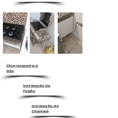
Churrasqueira a
Gás
Instalação de
Fogão
Instalação de
Chaminé