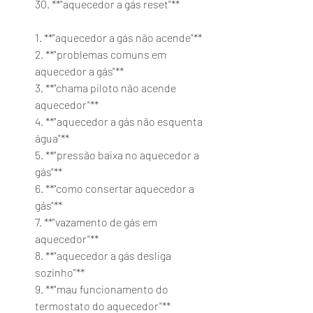
30. **"aquecedor a gás reset"**
1. **"aquecedor a gás não acende"**
2. **"problemas comuns em 
aquecedor a gás"**
3. **"chama piloto não acende 
aquecedor"**
4. **"aquecedor a gás não esquenta 
água"**
5. **"pressão baixa no aquecedor a 
gás"**
6. **"como consertar aquecedor a 
gás"**
7. **"vazamento de gás em 
aquecedor"**
8. **"aquecedor a gás desliga 
sozinho"**
9. **"mau funcionamento do 
termostato do aquecedor"**