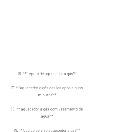
16. **"reparo de aquecedor a gás"**

17. **"aquecedor a gás desliga após alguns 
minutos"**

18. **"aquecedor a gás com vazamento de 
água"**

19. **"código de erro aquecedor a gás"**
