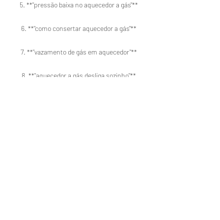
5. **"pressão baixa no aquecedor a gás"**

6. **"como consertar aquecedor a gás"**

7. **"vazamento de gás em aquecedor"**

8. **"aquecedor a gás desliga sozinho"**

9. **"mau funcionamento do termostato do 
aquecedor"**

10. **"barulho estranho no aquecedor a gás"**

11. **"aquecedor a gás apagando"**

12. **"limpeza e manutenção de aquecedor a 
gás"**

13. **"técnico para conserto de aquecedor a gás 