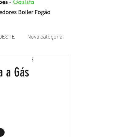
ões
-
Gasista
cedores Boiler Fogão
OESTE
Nova categoria
Rheem
a a Gás