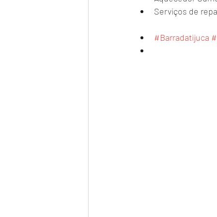
Serviços de repa
#Barradatijuca
#