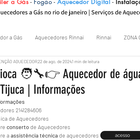
iler a Gás
-
Fogão
-
Aquecedor Digital
-
Instalaç
uecedores a Gás no rio de janeiro | Serviços de Aque
dor a Gás
Aquecedores Rinnai
Rinnai
ZONA 
Aquecedor
ENÇÃO AQUECEDOR
Próximo de Rio de janeiro
22 de ago. de 2024
1 min de leitura
Aquecedor 
ioca 🧑‍🔧👉 Aquecedor de águ
Tijuca | Informações
Zona sul RJ
aquecedor
aquecedores
formações
dores 2141284606
nica de Aquecedores 
re 
conserto
 de Aquecedores 
re a 
assistência
técnica
 de aquecedores 
acesso