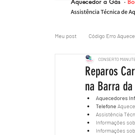
Aquecedor a Gás
-
Bo
Assistência Técnica de Aq
Meu post
Código Erro Aquece
"ZONA NORTE RJ" Conserto|
CONSERTO MANUT
Reparos Car
na Barra da 
Reparo de Aquecedor a Gás
Aquecedores
In
Telefone
 Aquece
Assistência Téc
Informações sob
Informações sob