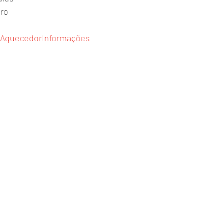
ro 
AquecedorInformações