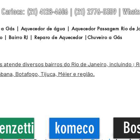
Carioca: (21) 4128-4606 | (21) 2776-5359 | What
 a Gás | Aquecedor de água | Aquecedor Passagem
Rio de 
o | Bairro RJ | Reparo de Aquecedor |Chuveiro a Gás
atende diversos bairros do Rio de Janeiro, incluindo ; 
abana
,
Botafogo
, Tijuca, Méier e região.
Bo
enzetti
komeco