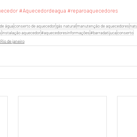
uecedor
#Aquecedordeagua
#reparoaquecedores
de água
conserto de aquecedor
gás natural
manutenção de aquecedores
nat
s
instalação aquecedor
#aquecedoresinformações
#barradatijuca
conserto
Rio de janeiro