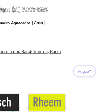
sApp: (21) 98773-5359
Janeiro Aquecedor |Casa|
Recreio dos Bandeirantes, Barra
Fogão?
sch
Rheem