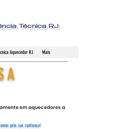
ência Técnica RJ
Técnica Aquecedor RJ
Mais
S A
sivamente em aquecedores a
cemos pela sua confiança!