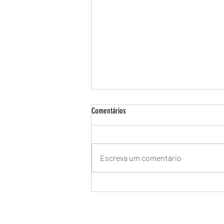
Comentários
Escreva um comentário
Manutenção de Aquecedor a Gás Rinnai
na Barra da Tijuca - Especializada no RJ
🔥