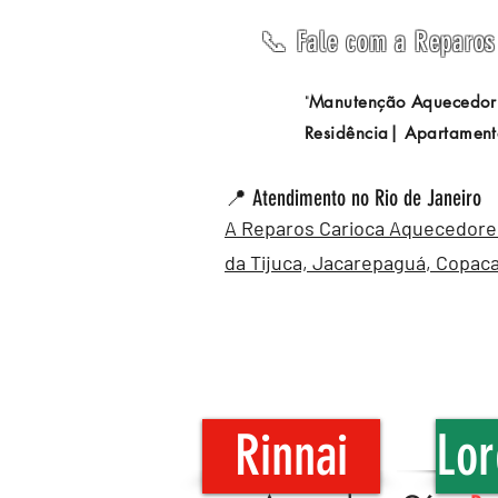
📞 Fale com a Reparos 
Manutenção Aquecedor
"
Residência| Apartament
📍 Atendimento no Rio de Janeiro
A Reparos Carioca Aquecedores 
da Tijuca,
Jacarepaguá
,
Copac
Rinnai
Lor