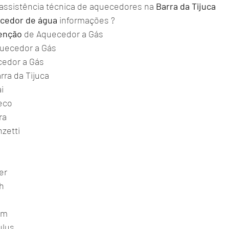
 assistência técnica de aquecedores na 
Barra
da
Tijuca
cedor de água 
informações ?
enção
 de Aquecedor a Gás 
uecedor a Gás 
cedor a Gás 
ra da Tijuca 
i 
eco 
a 
zetti 
 
 
er 
h 
 
em 
lus 