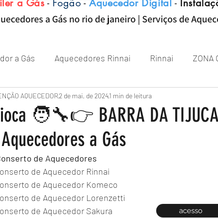
iler a Gás
-
Fogão
-
Aquecedor Digital
-
Instalaç
uecedores a Gás no rio de janeiro | Serviços de Aque
dor a Gás
Aquecedores Rinnai
Rinnai
ZONA 
Aquecedor
ENÇÃO AQUECEDOR
Próximo de Rio de janeiro
2 de mai. de 2024
1 min de leitura
Aquecedor 
rioca 🧑‍🔧👉 BARRA DA TIJUC
 Aquecedores a Gás
Zona sul RJ
aquecedor
aquecedores
 Conserto de Aquecedores 
Conserto de Aquecedor Rinnai 
 Conserto de Aquecedor Komeco 
Conserto de Aquecedor Lorenzetti 
Conserto de Aquecedor Sakura 
acesso