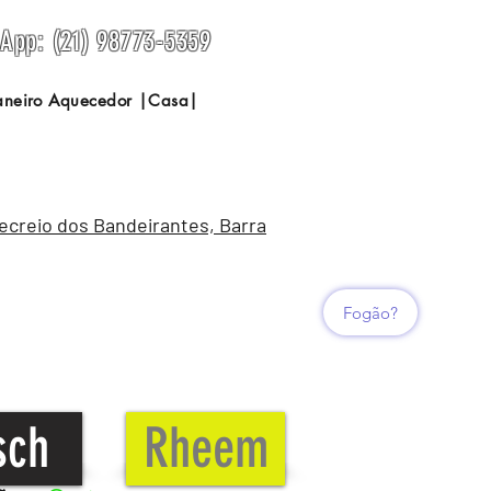
sApp: (21) 98773-5359
Janeiro Aquecedor |Casa|
Recreio dos Bandeirantes, Barra
Fogão?
sch
Rheem