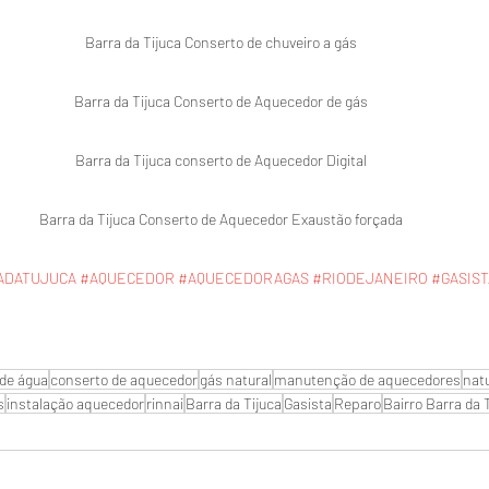
Barra da Tijuca Conserto de chuveiro a gás 

Barra da Tijuca Conserto de Aquecedor de gás 

Barra da Tijuca conserto de Aquecedor Digital 

Barra da Tijuca Conserto de Aquecedor Exaustão forçada 

ADATUJUCA
#AQUECEDOR
#AQUECEDORAGAS
#RIODEJANEIRO
#GASIST
de água
conserto de aquecedor
gás natural
manutenção de aquecedores
nat
s
instalação aquecedor
rinnai
Barra da Tijuca
Gasista
Reparo
Bairro Barra da 