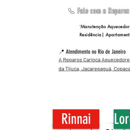
📞 Fale com a Reparos 
Manutenção Aquecedor
"
Residência| Apartament
📍 Atendimento no Rio de Janeiro
A Reparos Carioca Aquecedores 
da Tijuca,
Jacarepaguá
,
Copac
Rinnai
Lor