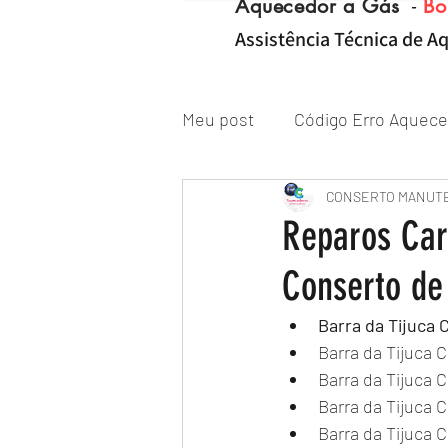
Aquecedor a Gás
-
Bo
Assistência Técnica de Aq
Meu post
Código Erro Aquece
"ZONA NORTE RJ" Conserto|
CONSERTO MANUT
Reparos Ca
Conserto de
Reparo de Aquecedor a Gás
Barra da Tijuca
Barra da Tijuca 
Barra da Tijuca
Barra da Tijuca 
Barra da Tijuca 