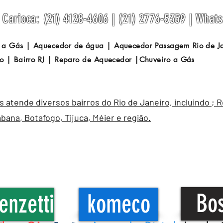
Carioca: (21) 4128-4606 | (21) 2776-5359 | What
 a Gás | Aquecedor de água | Aquecedor Passagem
Rio de 
o | Bairro RJ | Reparo de Aquecedor |Chuveiro a Gás
atende diversos bairros do Rio de Janeiro, incluindo ; 
abana
,
Botafogo
, Tijuca, Méier e região.
Bo
enzetti
komeco