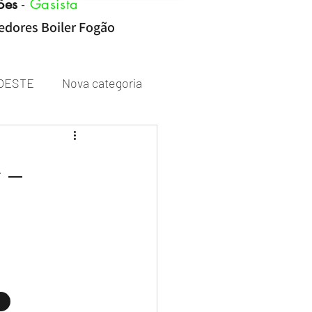
ões
-
Gasista
cedores Boiler Fogão
OESTE
Nova categoria
Rheem
A _