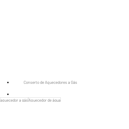
Conserto de Aquecedores a Gás 
aquecedor a gás
Aquecedor de água
conserto de aquecedor
gás natural
manutenção de aquecedores
naturgy
Manutenção de aquecedores
instalação aquecedor
#Aquecedornaofunciona
#Aquecedornovoparou