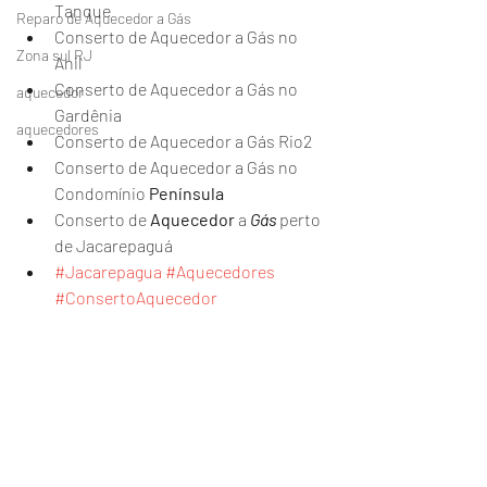
Tanque 
Reparo de Aquecedor a Gás
Conserto de Aquecedor a Gás no 
Zona sul RJ
Anil 
Conserto de Aquecedor a Gás no 
aquecedor
Gardênia 
aquecedores
Conserto de Aquecedor a Gás Rio2
Conserto de Aquecedor a Gás no 
Condomínio 
Península
Conserto de 
Aquecedor
 a 
Gás
 perto 
de Jacarepaguá 
#Jacarepagua
#Aquecedores
#ConsertoAquecedor