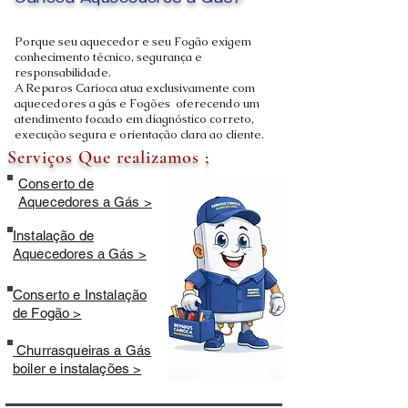
Carioca Aquecedores a Gás?
Porque seu aquecedor e seu Fogão exigem
conhecimento técnico, segurança e
responsabilidade.
A Reparos Carioca atua exclusivamente com
aquecedores a gás e Fogões oferecendo um
atendimento focado em diagnóstico correto,
execução segura e orientação clara ao cliente.
Serviços Que realizamos ;
Conserto de
Aquecedores a Gás >
Instalação de
Aquecedores a Gás >
Conserto e Instalação
de Fogão >
Churrasqueiras a Gás
boiler e instalações >