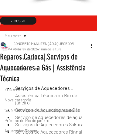
acesso
Post
Meu post
CONSERTO MANUTENÇÃO AQUECEDOR
Meu post
10 de fev. de 2024
1 min de leitura
Reparos Carioca| Serviços de
Código Erro Aquecedor a Gás
Aquecedores a Gás | Assistência
Aquecedores Rinnai
Técnica
Rinnai
Serviços de Aquecedores
 _ 
ZONA OESTE
Assistência Técnica no Rio de 
Nova categoria
janeiro
Serviços de Aquecedores a Gás 
"ZONA NORTE RJ" Conserto|Aquecedor
Serviço de Aquecedores de água
Próximo de Rio de janeiro
Serviços de Aquecedores Sakura 
Aquecedor Rheem
Serviços de Aquecedores Rinnai