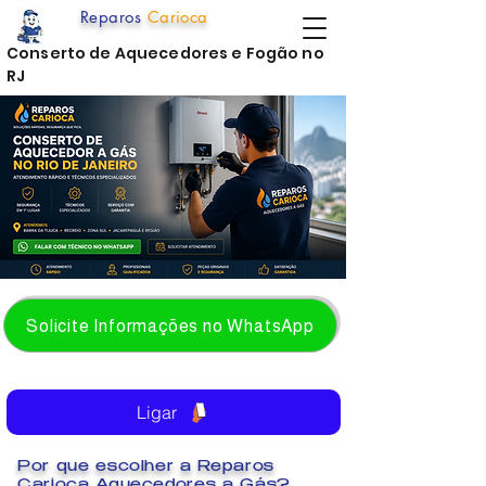
Reparos
Carioca
Conserto de Aquecedores e Fogão no
RJ
Solicite Informações no WhatsApp
Ligar
Por que escolher a Reparos