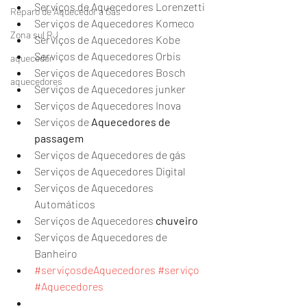
Serviços de Aquecedores Lorenzetti
Reparo de Aquecedor a Gás
Serviços de Aquecedores Komeco 
Zona sul RJ
Serviços de Aquecedores Kobe 
Serviços de Aquecedores Orbis 
aquecedor
Serviços de Aquecedores Bosch 
aquecedores
Serviços de Aquecedores junker
Serviços de Aquecedores Inova 
Serviços de 
Aquecedores de 
passagem
Serviços de Aquecedores de gás 
Serviços de Aquecedores Digital 
Serviços de Aquecedores 
Automáticos
Serviços de Aquecedores 
chuveiro
Serviços de Aquecedores de 
Banheiro 
#serviçosdeAquecedores
#serviço
#Aquecedores