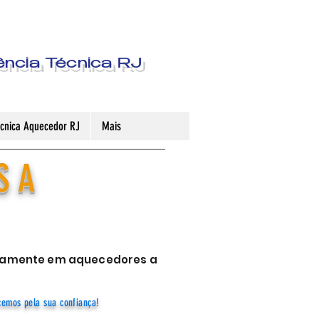
ência Técnica RJ
Técnica Aquecedor RJ
Mais
S A
sivamente em aquecedores a
cemos pela sua confiança!