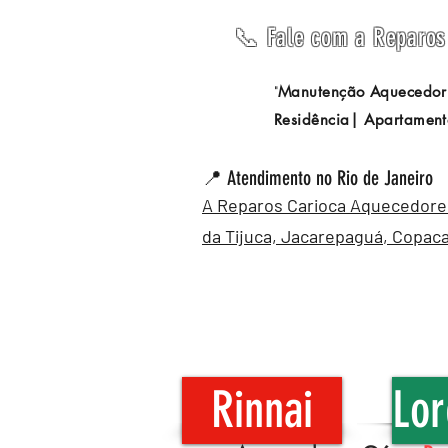
📞 Fale com a Reparos 
Manutenção Aquecedor
"
Residência| Apartament
📍 Atendimento no Rio de Janeiro
A Reparos Carioca Aquecedores 
da Tijuca,
Jacarepaguá
,
Copac
Rinnai
Lor