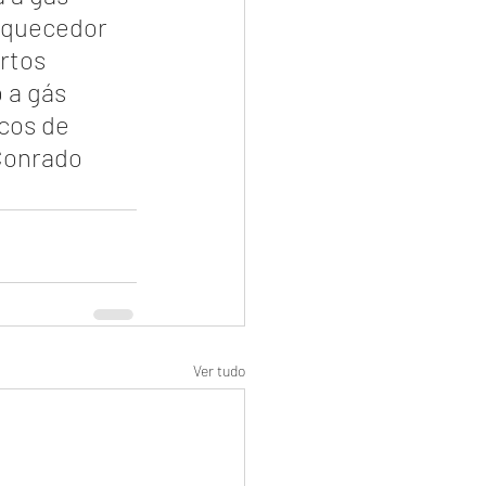
aquecedor 
rtos 
a gás 
cos de 
Conrado
Ver tudo