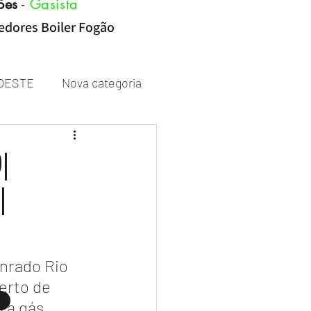
ões
-
Gasista
cedores Boiler Fogão
OESTE
Nova categoria
Rheem
|
|
nrado Rio 
erto de 
 a gás 