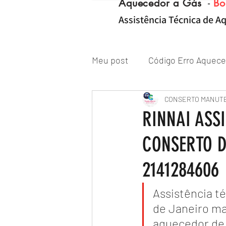
Aquecedor a Gás
-
Bo
Assistência Técnica de Aq
Meu post
Código Erro Aquece
"ZONA NORTE RJ" Conserto|
CONSERTO MANUT
RINNAI ASS
CONSERTO D
Reparo de Aquecedor a Gás
2141284606
Assistência té
de Janeiro ma
aquecedor de 