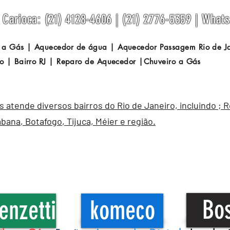
Carioca: (21) 4128-4606 | (21) 2776-5359 | What
 a Gás | Aquecedor de água | Aquecedor Passagem
Rio de 
o | Bairro RJ | Reparo de Aquecedor |Chuveiro a Gás
atende diversos bairros do Rio de Janeiro, incluindo ; 
abana
,
Botafogo
, Tijuca, Méier e região.
Bo
enzetti
komeco