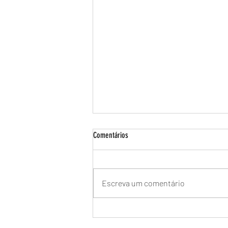
Comentários
Escreva um comentário
Manutenção de Aquecedor a Gás Bosch
no Recreio dos Bandeirantes -