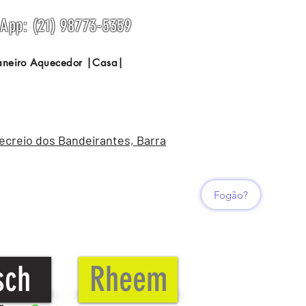
sApp: (21) 98773-5359
Janeiro Aquecedor |Casa|
Recreio dos Bandeirantes, Barra
Fogão?
sch
Rheem