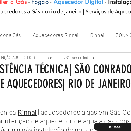
iler a Gás
-
Fogão
-
Aquecedor Digital
-
Instalaç
uecedores a Gás no rio de janeiro | Serviços de Aque
dor a Gás
Aquecedores Rinnai
Rinnai
ZONA 
Aquecedor
ENÇÃO AQUECEDOR
Próximo de Rio de janeiro
29 de mar. de 2023
1 min de leitura
Aquecedor 
ISTÊNCIA TÉCNICA| SÃO CONRADO
E AQUECEDORES| RIO DE JANEIRO
Zona sul RJ
aquecedor
aquecedores
cnica 
Rinnai
 | aquecedores a gás em São Co
nutenção de aquecedor de água a gás cons
acesso
água a gás instalação de aquecedor de água