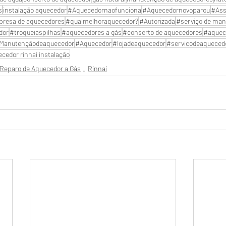
s
instalação aquecedor
#Aquecedornaofunciona
#Aquecedornovoparou
#Ass
resa de aquecedores
#qualmelhoraquecedor?
#Autorizada
#serviço de man
dor
#troqueiaspilhas
#aquecedores a gás
#conserto de aquecedores
#aquec
Manutençãodeaquecedor
#Aquecedor
#lojadeaquecedor
#servicodeaqueced
cedor rinnai instalação
Reparo de Aquecedor a Gás
Rinnai