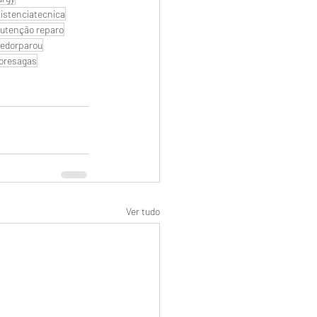
istenciatecnica
utenção reparo
edorparou
oresagas
Ver tudo