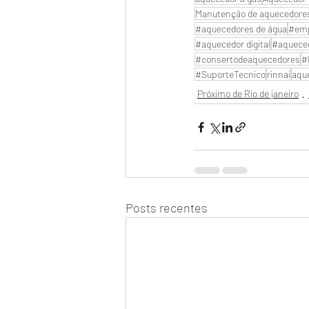
Manutenção de aquecedore
#aquecedores de água
#emp
#aquecedor digital
#aquece
#consertodeaquecedores
#
#SuporteTecnico
rinnai
aque
Próximo de Rio de janeiro
Posts recentes