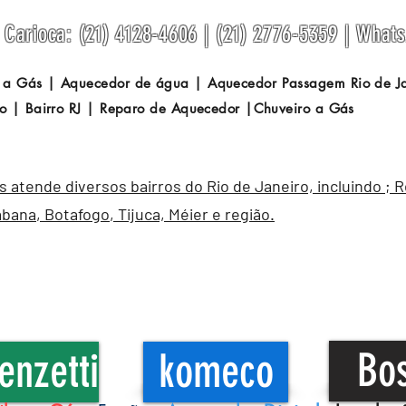
Carioca: (21) 4128-4606 | (21) 2776-5359 | What
 a Gás | Aquecedor de água | Aquecedor Passagem
Rio de 
o | Bairro RJ | Reparo de Aquecedor |Chuveiro a Gás
atende diversos bairros do Rio de Janeiro, incluindo ; 
abana
,
Botafogo
, Tijuca, Méier e região.
Bo
enzetti
komeco