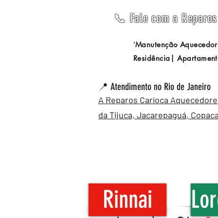
📞 Fale com a Reparos 
Manutenção Aquecedor
"
Residência| Apartament
📍 Atendimento no Rio de Janeiro
A Reparos Carioca Aquecedores 
da Tijuca,
Jacarepaguá
,
Copac
Rinnai
Lor