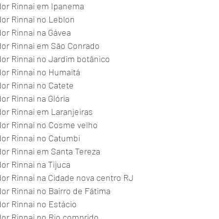
or Rinnai em Ipanema 
r Rinnai no Leblon 
r Rinnai na Gávea 
or Rinnai em São Conrado 
r Rinnai no Jardim botânico 
or Rinnai no Humaitá
or Rinnai no Catete
r Rinnai na Glória 
r Rinnai em Laranjeiras 
or Rinnai no Cosme velho 
or Rinnai no Catumbi 
or Rinnai em Santa Tereza 
r Rinnai na Tijuca 
r Rinnai na Cidade nova centro RJ 
r Rinnai no Bairro de Fátima 
r Rinnai no Estácio 
r Rinnai no Rio comprido 