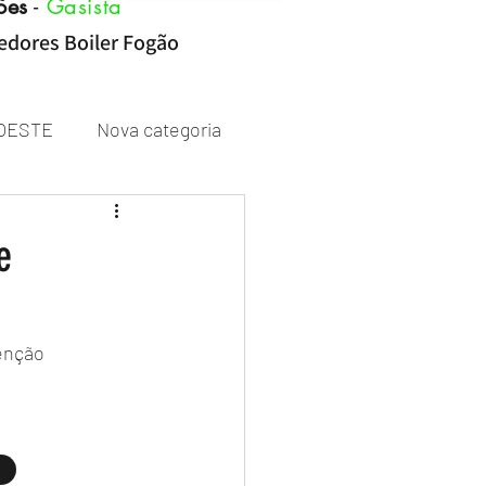
ões
-
Gasista
cedores Boiler Fogão
OESTE
Nova categoria
Rheem
e
enção 