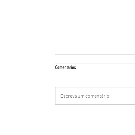
Comentários
Escreva um comentário
Manutenção de Aquecedor a Gás Bosch
no Recreio dos Bandeirantes -
Assistência Técnica Especializada