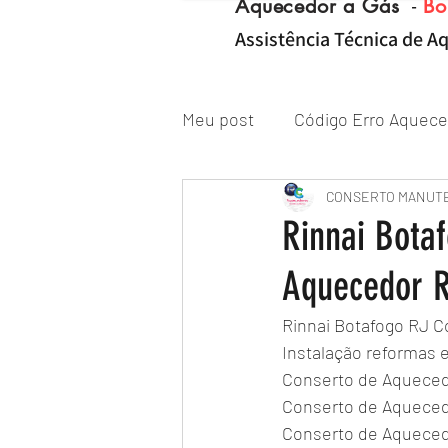
Aquecedor a Gás
-
Bo
Assistência Técnica de Aq
Meu post
Código Erro Aquece
"ZONA NORTE RJ" Conserto|
CONSERTO MANUT
Rinnai Bota
Aquecedor R
Reparo de Aquecedor a Gás
Rinnai Botafogo RJ 
Instalação reformas 
Conserto de Aqueced
Conserto de Aqueced
Conserto de Aqueced