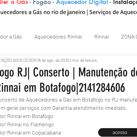
iler a Gás
-
Fogão
-
Aquecedor Digital
-
Instalaç
uecedores a Gás no rio de janeiro | Serviços de Aque
dor a Gás
Aquecedores Rinnai
Rinnai
ZONA 
Aquecedor
ENÇÃO AQUECEDOR
Próximo de Rio de janeiro
16 de ago. de 2025
1 min de leitura
Aquecedor 
fogo RJ| Conserto | Manutenção d
innai em Botafogo|2141284606
Zona sul RJ
aquecedor
aquecedores
Conserto de Aquecedores a Gás em Botafogo no RJ manut
em geral serviços com Garantia atendimento imediato.
or Rinnai em Botafogo 
or Rinnai no Flamengo 
or Rinnai em Copacabana 
acesso