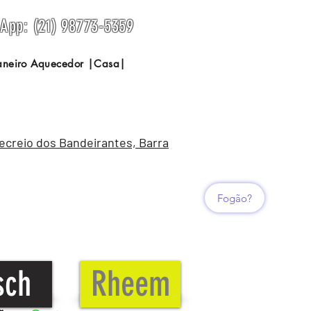
sApp: (21) 98773-5359
Janeiro Aquecedor |Casa|
Recreio dos Bandeirantes, Barra
Fogão?
sch
Rheem