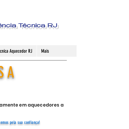
ência Técnica RJ
Técnica Aquecedor RJ
Mais
S A
sivamente em aquecedores a
cemos pela sua confiança!