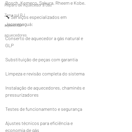
Bosch, Komeco, Sakura, Rheem e Kobe.
Reparo de Aquecedor a Gás
Zona sul RJ
🔧 Serviços especializados em 
Jacarepaguá:
aquecedor
aquecedores
Conserto de aquecedor a gás natural e 
GLP
Substituição de peças com garantia
Limpeza e revisão completa do sistema
Instalação de aquecedores, chaminés e 
pressurizadores
Testes de funcionamento e segurança
Ajustes técnicos para eficiência e 
economia de gás