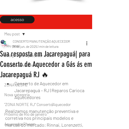
acesso
Post
Meu post
CONSERTO MANUTENÇÃO AQUECEDOR
Meu post
18 de jun. de 2025
1 min de leitura
Sua resposta em Jacarepaguá| para
Código Erro Aquecedor a Gás
Conserto de Aquecedor a Gás ás em
Aquecedores Rinnai
Jacarepaguá RJ 🔥
Rinnai
Conserto de Aquecedor em 
ZONA OESTE
Jacarepaguá – RJ | Reparos Carioca 
Nova categoria
Aquecedores
"ZONA NORTE RJ" Conserto|Aquecedor
Realizamos manutenção preventiva e 
Próximo de Rio de janeiro
corretiva nos principais modelos e 
Aquecedor Rheem
marcas do mercado: Rinnai, Lorenzetti, 