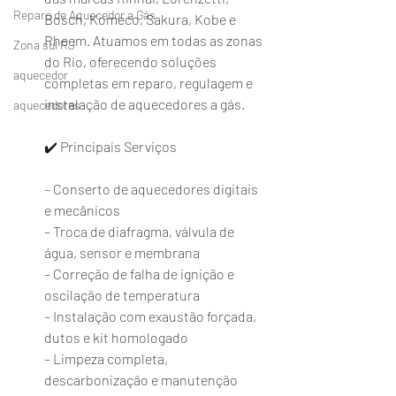
Reparo de Aquecedor a Gás
Bosch, Komeco, Sakura, Kobe e 
Rheem. Atuamos em todas as zonas 
Zona sul RJ
do Rio, oferecendo soluções 
aquecedor
completas em reparo, regulagem e 
instalação de aquecedores a gás.
aquecedores
✔️ Principais Serviços
– Conserto de aquecedores digitais 
e mecânicos
– Troca de diafragma, válvula de 
água, sensor e membrana
– Correção de falha de ignição e 
oscilação de temperatura
– Instalação com exaustão forçada, 
dutos e kit homologado
– Limpeza completa, 
descarbonização e manutenção 