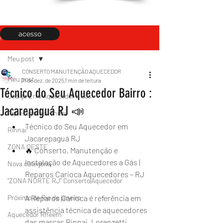
acesso
Post
Meu post
CONSERTO MANUTENÇÃO AQUECEDOR
Meu post
11 de dez. de 2025
1 min de leitura
Técnico do Seu Aquecedor Bairro :
Código Erro Aquecedor a Gás
Jacarepaguá RJ 📣
Aquecedores Rinnai
Técnico do Seu Aquecedor em 
Rinnai
Jacarepaguá RJ 
ZONA OESTE
🔥 Conserto, Manutenção e 
Instalação de Aquecedores a Gás | 
Nova categoria
Reparos Carioca Aquecedores – RJ
"ZONA NORTE RJ" Conserto|Aquecedor
Próximo de Rio de janeiro
A Reparos Carioca é referência em 
assistência técnica de aquecedores 
Aquecedor Rheem
das marcas Rinnai, Lorenzetti, 