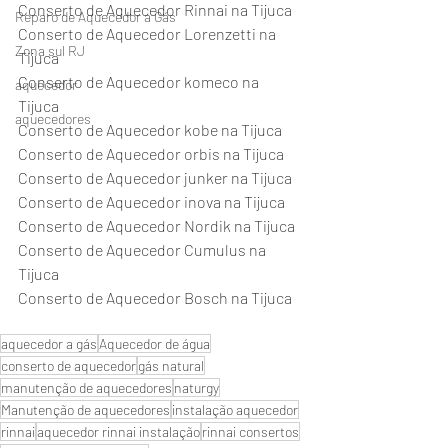
Conserto de Aquecedor Rinnai na Tijuca 
Reparo de Aquecedor a Gás
Conserto de Aquecedor Lorenzetti na 
Zona sul RJ
Tijuca 
Conserto de Aquecedor komeco na 
aquecedor
Tijuca 
aquecedores
Conserto de Aquecedor kobe na Tijuca 
Conserto de Aquecedor orbis na Tijuca 
Conserto de Aquecedor junker na Tijuca 
Conserto de Aquecedor inova na Tijuca 
Conserto de Aquecedor Nordik na Tijuca 
Conserto de Aquecedor Cumulus na 
Tijuca 
Conserto de Aquecedor Bosch na Tijuca 
aquecedor a gás
Aquecedor de água
conserto de aquecedor
gás natural
manutenção de aquecedores
naturgy
Manutenção de aquecedores
instalação aquecedor
rinnai
aquecedor rinnai instalação
rinnai consertos