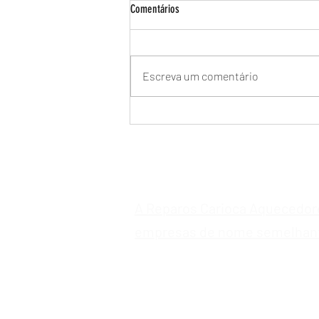
Comentários
Escreva um comentário
Manutenção de Aquecedor a Gás Bosch
no Recreio dos Bandeirantes -
Assistência Técnica Especializada
A Reparos Carioca Aquecedor
empresas de nome semelhan