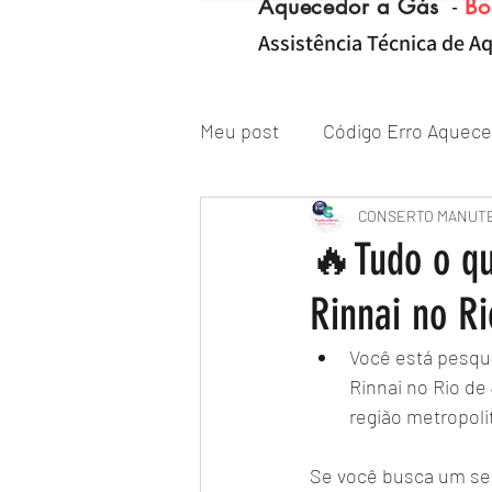
Aquecedor a Gás
-
Bo
Assistência Técnica de Aq
Meu post
Código Erro Aquece
"ZONA NORTE RJ" Conserto|
CONSERTO MANUT
🔥Tudo o qu
Rinnai no R
Reparo de Aquecedor a Gás
Você está pesqu
Rinnai no Rio d
região metropol
Se você busca um serv