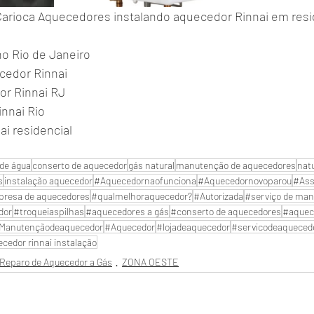
arioca Aquecedores instalando aquecedor Rinnai em resid
o Rio de Janeiro
edor Rinnai
or Rinnai RJ
innai Rio
ai residencial
de água
conserto de aquecedor
gás natural
manutenção de aquecedores
nat
s
instalação aquecedor
#Aquecedornaofunciona
#Aquecedornovoparou
#Ass
resa de aquecedores
#qualmelhoraquecedor?
#Autorizada
#serviço de man
dor
#troqueiaspilhas
#aquecedores a gás
#conserto de aquecedores
#aquec
Manutençãodeaquecedor
#Aquecedor
#lojadeaquecedor
#servicodeaqueced
cedor rinnai instalação
Reparo de Aquecedor a Gás
ZONA OESTE