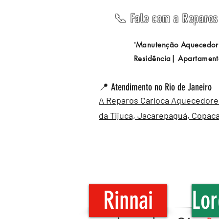
📞 Fale com a Reparos 
Manutenção Aquecedor
"
Residência| Apartament
📍 Atendimento no Rio de Janeiro
A Reparos Carioca Aquecedores 
da Tijuca,
Jacarepaguá
,
Copac
Rinnai
Lor