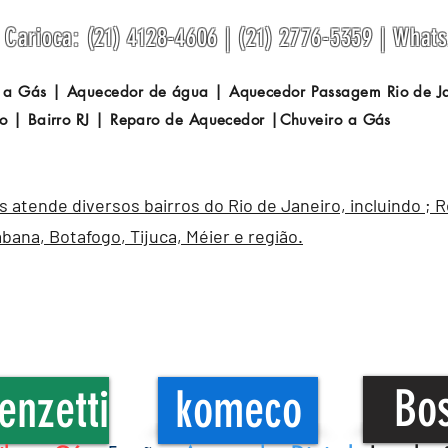
Carioca: (21) 4128-4606 | (21) 2776-5359 | What
 a Gás | Aquecedor de água | Aquecedor Passagem
Rio de 
o | Bairro RJ | Reparo de Aquecedor |Chuveiro a Gás
atende diversos bairros do Rio de Janeiro, incluindo ; 
abana
,
Botafogo
, Tijuca, Méier e região.
Bo
enzetti
komeco