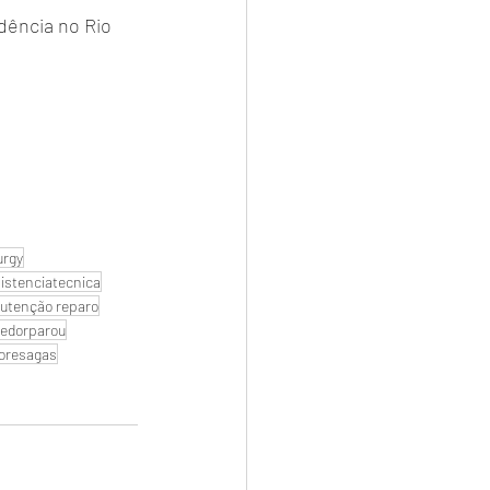
ência no Rio 
urgy
istenciatecnica
utenção reparo
edorparou
oresagas