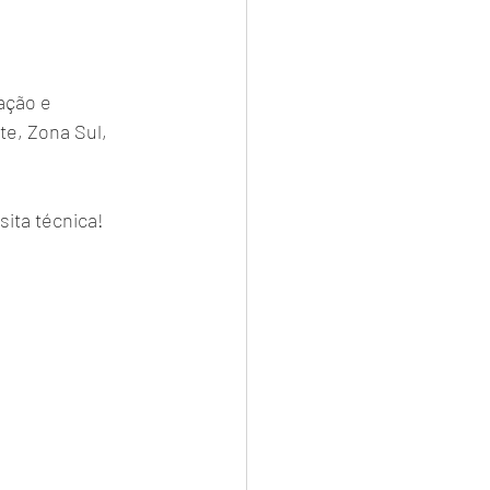
ação e 
e, Zona Sul, 
sita técnica!