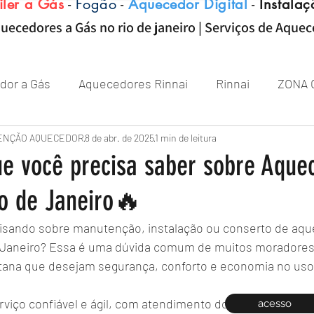
iler a Gás
-
Fogão
-
Aquecedor Digital
-
Instalaç
uecedores a Gás no rio de janeiro | Serviços de Aque
dor a Gás
Aquecedores Rinnai
Rinnai
ZONA 
Aquecedor
ENÇÃO AQUECEDOR
Próximo de Rio de janeiro
8 de abr. de 2025
1 min de leitura
Aquecedor 
e você precisa saber sobre Aque
io de Janeiro🔥
Zona sul RJ
aquecedor
aquecedores
isando sobre manutenção, instalação ou conserto de aqu
e Janeiro? Essa é uma dúvida comum de muitos moradores d
itana que desejam segurança, conforto e economia no uso
iço confiável e ágil, com atendimento domiciliar, clique e
acesso