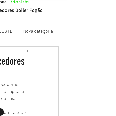
ões
-
Gasista
cedores Boiler Fogão
OESTE
Nova categoria
Rheem
cedores
ecedores 
a capital e 
 do gás.
 confira tudo 