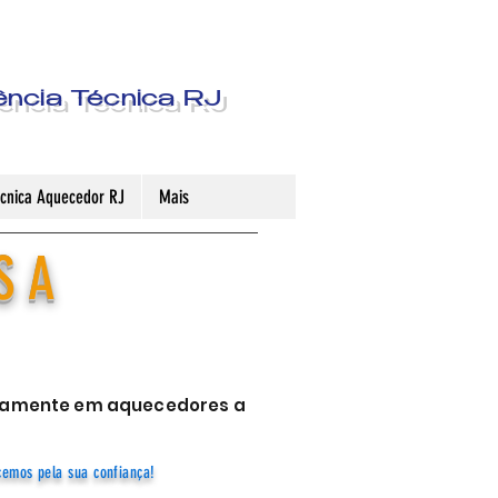
ência Técnica RJ
Técnica Aquecedor RJ
Mais
S A
sivamente em aquecedores a
cemos pela sua confiança!