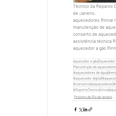
Técnico da Reparos C
de Janeiro.
aquecedores Rinnai n
manutenção de aquec
conserto de aqueced
assistência técnica R
aquecedor a gás Rinn
aquecedor a gás
Aquecedor 
Manutenção de aquecedore
#aquecedores de água
#emp
#aquecedor digital
#aquece
#consertodeaquecedores
#
#SuporteTecnico
rinnai
aque
Próximo de Rio de janeiro