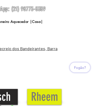
sApp: (21) 98773-5359
Janeiro Aquecedor |Casa|
Recreio dos Bandeirantes, Barra
Fogão?
sch
Rheem